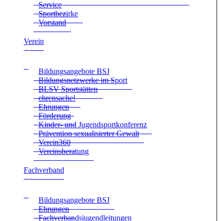
Ser­vice
Sport­be­zirke
Vor­stand
Ver­ein
Bil­dungs­an­ge­bote BSJ
Bil­dungs­netz­werke im Sport
BLSV Sport­stät­ten
ehren­sa­che!
Ehrun­gen
För­de­rung
Kin­der- und Jugend­sport­kon­fe­renz
Prä­ven­tion sexua­li­sier­ter Gewalt
Verein360
Ver­eins­be­ra­tung
Fach­ver­band
Bil­dungs­an­ge­bote BSJ
Ehrun­gen
Fach­ver­bands­ju­gend­lei­tun­gen