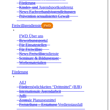
För­de­rung
Kin­der- und Jugend­sport­kon­fe­renz
News Fach­ver­bands­ju­gend­lei­tun­gen
Prä­ven­tion sexua­li­sier­ter Gewalt
Frei­wil­li­gen­dienste
FWD
FWD Über uns
Bewer­bungs­por­tal
Für Ein­satz­stel­len
Für Frei­wil­lige
News Frei­wil­li­gen­dienste
Semi­nare & Bil­dungs­tage
Wer­be­ma­te­ria­lien
För­de­rung
AEJ
För­der­mög­lich­kei­ten “Dritt­mit­tel” (BJR)
Inter­na­tio­nale Jugend­ar­beit
JuBi
Zen­trale Pla­nungs­mit­tel
Frei­stel­lung – Erstat­tung Ver­dienst­aus­fall