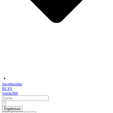
Sportbezirke
BLSV
verein360
Search
...
Ergebnisse