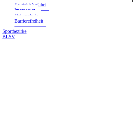
Kontakt/Anfahrt
Impres­sum
Daten­schutz
Bar­rie­re­frei­heit
Sportbezirke
BLSV