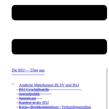
Die BSJ — Über uns
Amt­li­che Mit­tei­lun­gen BLSV und BSJ
BSJ Geschäfts­stelle
Jugend­po­li­tik
Juni­or­team
Kar­riere in der BSJ
Kreis-/ Bezirks­ju­gend­tage | Ver­bands­ju­gend­tag