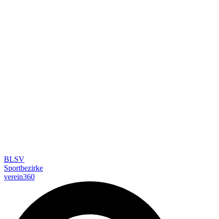
BLSV
Sportbezirke
verein360