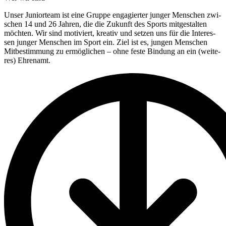
Unser Juni­or­team ist eine Gruppe enga­gier­ter jun­ger Men­schen zwi­
schen 14 und 26 Jah­ren, die die Zukunft des Sports mit­ge­stal­ten
möch­ten. Wir sind moti­viert, krea­tiv und set­zen uns für die Inter­es­
sen jun­ger Men­schen im Sport ein. Ziel ist es, jun­gen Men­schen
Mit­be­stim­mung zu ermög­li­chen – ohne feste Bin­dung an ein (wei­te­
res) Ehren­amt.