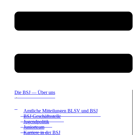
Die BSJ — Über uns
Amt­li­che Mit­tei­lun­gen BLSV und BSJ
BSJ Geschäfts­stelle
Jugend­po­li­tik
Juni­or­team
Kar­riere in der BSJ