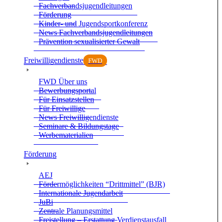
Fach­ver­bands­ju­gend­lei­tun­gen
För­de­rung
Kin­der- und Jugend­sport­kon­fe­renz
News Fach­ver­bands­ju­gend­lei­tun­gen
Prä­ven­tion sexua­li­sier­ter Gewalt
Frei­wil­li­gen­dienste
FWD
FWD Über uns
Bewer­bungs­por­tal
Für Ein­satz­stel­len
Für Frei­wil­lige
News Frei­wil­li­gen­dienste
Semi­nare & Bil­dungs­tage
Wer­be­ma­te­ria­lien
För­de­rung
AEJ
För­der­mög­lich­kei­ten “Dritt­mit­tel” (BJR)
Inter­na­tio­nale Jugend­ar­beit
JuBi
Zen­trale Pla­nungs­mit­tel
Frei­stel­lung – Erstat­tung Ver­dienst­aus­fall