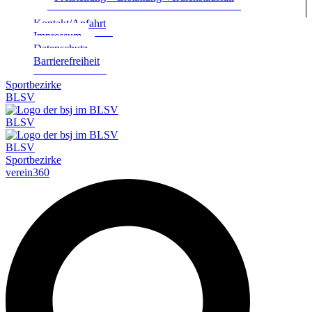
Kontakt/Anfahrt
Impres­sum
Daten­schutz
Bar­rie­re­frei­heit
Sportbezirke
BLSV
BLSV
BLSV
Sportbezirke
verein360