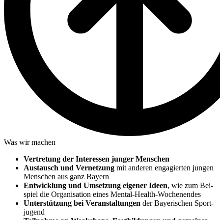
Was wir machen
Ver­tre­tung der Inter­es­sen jun­ger Men­schen
Aus­tausch und Ver­net­zung
mit ande­ren enga­gier­ten jun­gen
Men­schen aus ganz Bay­ern
Ent­wick­lung und Umset­zung eige­ner Ideen
, wie zum Bei­
spiel die Orga­ni­sa­tion eines Men­tal-Health-Wochen­en­des
Unter­stüt­zung bei Ver­an­stal­tun­gen
der Baye­ri­schen Sport­
ju­gend