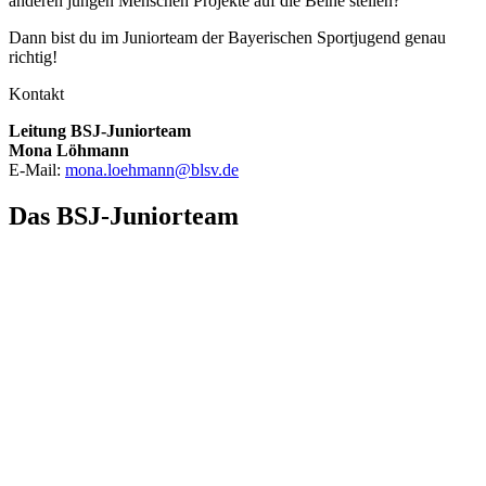
ande­ren jun­gen Men­schen Pro­jekte auf die Beine stel­len?
Dann bist du im Juni­or­team der Baye­ri­schen Sport­ju­gend genau
rich­tig!
Kon­takt
Lei­tung BSJ-Juni­or­team
Mona Löh­mann
E‑Mail:
mona.​loehmann@​blsv.​de
Das BSJ-Juni­or­team