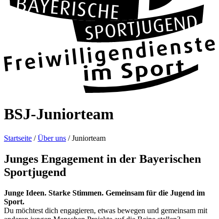
BSJ-Juni­or­team
Start­seite
/
Über uns
/
Juni­or­team
Jun­ges Enga­ge­ment in der Baye­ri­schen
Sport­ju­gend
Junge Ideen. Starke Stim­men. Gemein­sam für die Jugend im
Sport.
Du möch­test dich enga­gie­ren, etwas bewe­gen und gemein­sam mit