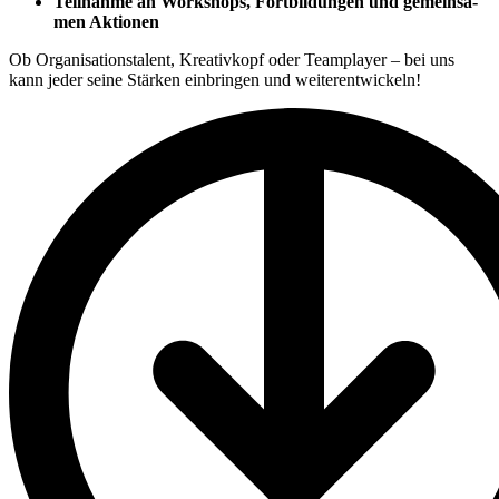
Teil­nahme an Work­shops, Fort­bil­dun­gen und gemein­sa­
men Aktio­nen
Ob Orga­ni­sa­ti­ons­ta­lent, Krea­tiv­kopf oder Team­player – bei uns
kann jeder seine Stär­ken ein­brin­gen und wei­ter­ent­wi­ckeln!