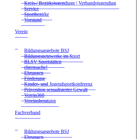
Kreis-/ Bezirks­ju­gend­tage | Ver­bands­ju­gend­tag
Ser­vice
Sport­be­zirke
Vor­stand
Ver­ein
Bil­dungs­an­ge­bote BSJ
Bil­dungs­netz­werke im Sport
BLSV Sport­stät­ten
ehren­sa­che!
Ehrun­gen
För­de­rung
Kin­der- und Jugend­sport­kon­fe­renz
Prä­ven­tion sexua­li­sier­ter Gewalt
Verein360
Ver­eins­be­ra­tung
Fach­ver­band
Bil­dungs­an­ge­bote BSJ
Ehrun­gen