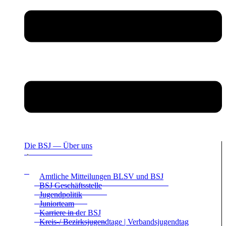
Die BSJ — Über uns
Amt­li­che Mit­tei­lun­gen BLSV und BSJ
BSJ Geschäfts­stelle
Jugend­po­li­tik
Juni­or­team
Kar­riere in der BSJ
Kreis-/ Bezirks­ju­gend­tage | Ver­bands­ju­gend­tag