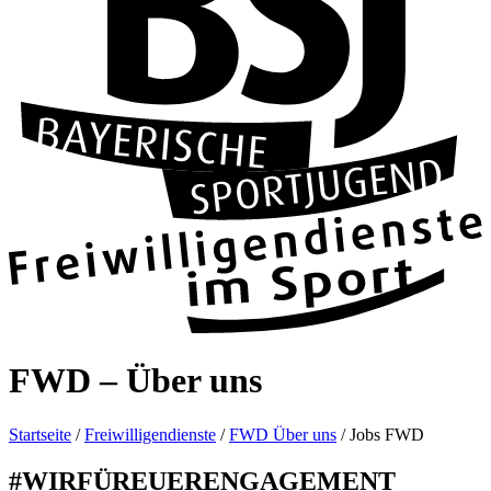
FWD – Über uns
Start­seite
/
Frei­wil­li­gen­dienste
/
FWD Über uns
/
Jobs FWD
#WIR­FÜREU­ER­EN­GA­GE­MENT