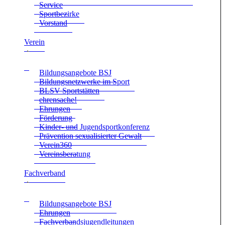
Ser­vice
Sport­be­zirke
Vor­stand
Ver­ein
Bil­dungs­an­ge­bote BSJ
Bil­dungs­netz­werke im Sport
BLSV Sport­stät­ten
ehren­sa­che!
Ehrun­gen
För­de­rung
Kin­der- und Jugend­sport­kon­fe­renz
Prä­ven­tion sexua­li­sier­ter Gewalt
Verein360
Ver­eins­be­ra­tung
Fach­ver­band
Bil­dungs­an­ge­bote BSJ
Ehrun­gen
Fach­ver­bands­ju­gend­lei­tun­gen