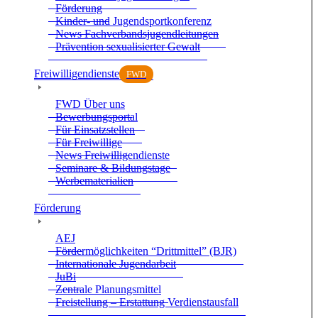
För­de­rung
Kin­der- und Jugend­sport­kon­fe­renz
News Fach­ver­bands­ju­gend­lei­tun­gen
Prä­ven­tion sexua­li­sier­ter Gewalt
Frei­wil­li­gen­dienste
FWD
FWD Über uns
Bewer­bungs­por­tal
Für Ein­satz­stel­len
Für Frei­wil­lige
News Frei­wil­li­gen­dienste
Semi­nare & Bil­dungs­tage
Wer­be­ma­te­ria­lien
För­de­rung
AEJ
För­der­mög­lich­kei­ten “Dritt­mit­tel” (BJR)
Inter­na­tio­nale Jugend­ar­beit
JuBi
Zen­trale Pla­nungs­mit­tel
Frei­stel­lung – Erstat­tung Ver­dienst­aus­fall