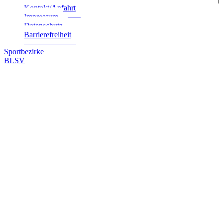
Kontakt/Anfahrt
Impres­sum
Daten­schutz
Bar­rie­re­frei­heit
Sportbezirke
BLSV