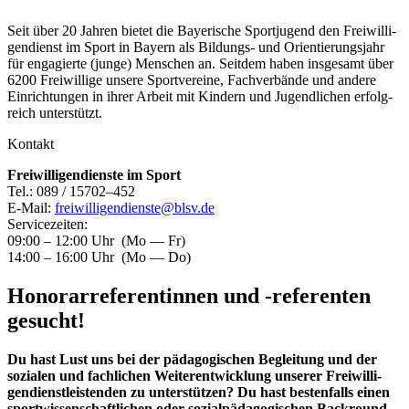
Seit über 20 Jah­ren bie­tet die Baye­ri­sche Sport­ju­gend den Frei­wil­li­
gen­dienst im Sport in Bay­ern als Bil­dungs- und Ori­en­tie­rungs­jahr
für enga­gierte (junge) Men­schen an. Seit­dem haben ins­ge­samt über
6200 Frei­wil­lige unsere Sport­ver­eine, Fach­ver­bände und andere
Ein­rich­tun­gen in ihrer Arbeit mit Kin­dern und Jugend­li­chen erfolg­
reich unter­stützt.
Kon­takt
Frei­wil­li­gen­dienste im Sport
Tel.: 089 / 15702–452
E‑Mail:
freiwilligendienste@​blsv.​de
Ser­vice­zei­ten:
09:00 – 12:00 Uhr (Mo — Fr)
14:00 – 16:00 Uhr (Mo — Do)
Hono­rar­re­fe­ren­tin­nen und ‑refe­ren­ten
gesucht!
Du hast Lust uns bei der päd­ago­gi­schen Beglei­tung und der
sozia­len und fach­li­chen Wei­ter­ent­wick­lung unse­rer Frei­wil­li­
gen­dienst­leis­ten­den zu unter­stüt­zen? Du hast bes­ten­falls einen
sport­wis­sen­schaft­li­chen oder sozi­al­päd­ago­gi­schen Back­round