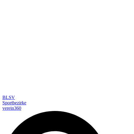
BLSV
Sportbezirke
verein360