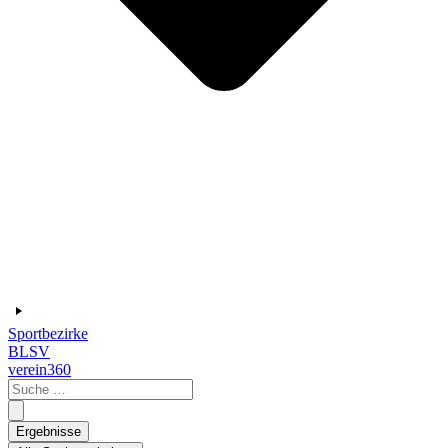
Sportbezirke
BLSV
verein360
Search
...
Ergebnisse