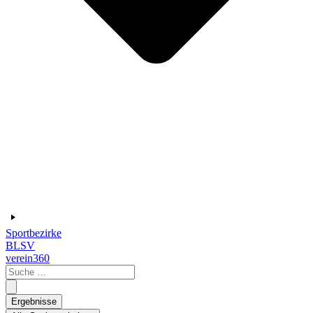
Sportbezirke
BLSV
verein360
Search
...
Ergebnisse