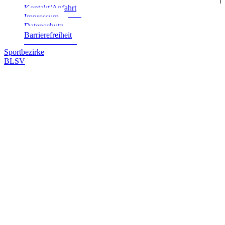
Kontakt/Anfahrt
Impres­sum
Daten­schutz
Bar­rie­re­frei­heit
Sportbezirke
BLSV