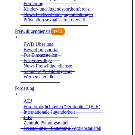
För­de­rung
Kin­der- und Jugend­sport­kon­fe­renz
News Fach­ver­bands­ju­gend­lei­tun­gen
Prä­ven­tion sexua­li­sier­ter Gewalt
Frei­wil­li­gen­dienste
FWD
FWD Über uns
Bewer­bungs­por­tal
Für Ein­satz­stel­len
Für Frei­wil­lige
News Frei­wil­li­gen­dienste
Semi­nare & Bil­dungs­tage
Wer­be­ma­te­ria­lien
För­de­rung
AEJ
För­der­mög­lich­kei­ten “Dritt­mit­tel” (BJR)
Inter­na­tio­nale Jugend­ar­beit
JuBi
Zen­trale Pla­nungs­mit­tel
Frei­stel­lung – Erstat­tung Ver­dienst­aus­fall