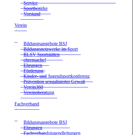
Ser­vice
Sport­be­zirke
Vor­stand
Ver­ein
Bil­dungs­an­ge­bote BSJ
Bil­dungs­netz­werke im Sport
BLSV Sport­stät­ten
ehren­sa­che!
Ehrun­gen
För­de­rung
Kin­der- und Jugend­sport­kon­fe­renz
Prä­ven­tion sexua­li­sier­ter Gewalt
Verein360
Ver­eins­be­ra­tung
Fach­ver­band
Bil­dungs­an­ge­bote BSJ
Ehrun­gen
Fach­ver­bands­ju­gend­lei­tun­gen