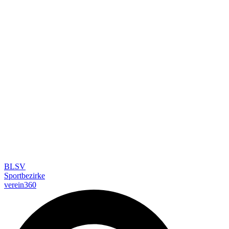
BLSV
Sportbezirke
verein360