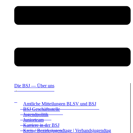
Die BSJ — Über uns
Amt­li­che Mit­tei­lun­gen BLSV und BSJ
BSJ Geschäfts­stelle
Jugend­po­li­tik
Juni­or­team
Kar­riere in der BSJ
Kreis-/ Bezirks­ju­gend­tage | Ver­bands­ju­gend­tag