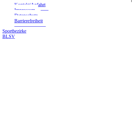
Kontakt/Anfahrt
Impres­sum
Daten­schutz
Bar­rie­re­frei­heit
Sportbezirke
BLSV