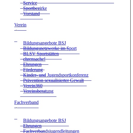
Ser­vice
Sport­be­zirke
Vor­stand
Ver­ein
Bil­dungs­an­ge­bote BSJ
Bil­dungs­netz­werke im Sport
BLSV Sport­stät­ten
ehren­sa­che!
Ehrun­gen
För­de­rung
Kin­der- und Jugend­sport­kon­fe­renz
Prä­ven­tion sexua­li­sier­ter Gewalt
Verein360
Ver­eins­be­ra­tung
Fach­ver­band
Bil­dungs­an­ge­bote BSJ
Ehrun­gen
Fach­ver­bands­ju­gend­lei­tun­gen