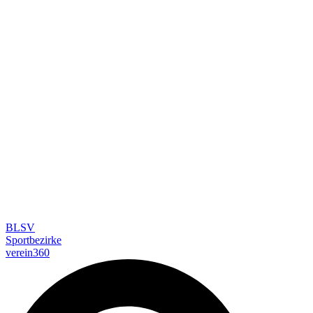
BLSV
Sportbezirke
verein360