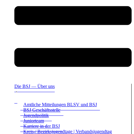
Die BSJ — Über uns
Amt­li­che Mit­tei­lun­gen BLSV und BSJ
BSJ Geschäfts­stelle
Jugend­po­li­tik
Juni­or­team
Kar­riere in der BSJ
Kreis-/ Bezirks­ju­gend­tage | Ver­bands­ju­gend­tag