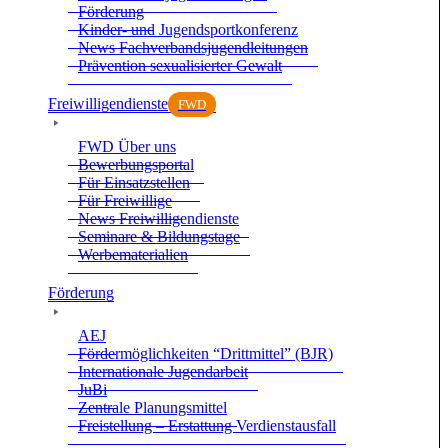
För­de­rung
Kin­der- und Jugend­sport­kon­fe­renz
News Fach­ver­bands­ju­gend­lei­tun­gen
Prä­ven­tion sexua­li­sier­ter Gewalt
Frei­wil­li­gen­dienste
FWD
FWD Über uns
Bewer­bungs­por­tal
Für Ein­satz­stel­len
Für Frei­wil­lige
News Frei­wil­li­gen­dienste
Semi­nare & Bil­dungs­tage
Wer­be­ma­te­ria­lien
För­de­rung
AEJ
För­der­mög­lich­kei­ten “Dritt­mit­tel” (BJR)
Inter­na­tio­nale Jugend­ar­beit
JuBi
Zen­trale Pla­nungs­mit­tel
Frei­stel­lung – Erstat­tung Ver­dienst­aus­fall