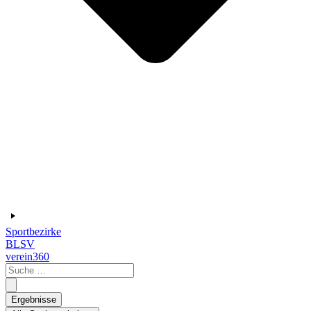
Sportbezirke
BLSV
verein360
Search
...
Ergebnisse