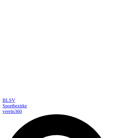
BLSV
Sportbezirke
verein360