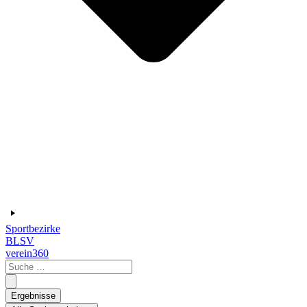
Sportbezirke
BLSV
verein360
Search
...
Ergebnisse