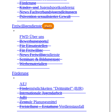
För­de­rung
Kin­der- und Jugend­sport­kon­fe­renz
News Fach­ver­bands­ju­gend­lei­tun­gen
Prä­ven­tion sexua­li­sier­ter Gewalt
Frei­wil­li­gen­dienste
FWD
FWD Über uns
Bewer­bungs­por­tal
Für Ein­satz­stel­len
Für Frei­wil­lige
News Frei­wil­li­gen­dienste
Semi­nare & Bil­dungs­tage
Wer­be­ma­te­ria­lien
För­de­rung
AEJ
För­der­mög­lich­kei­ten “Dritt­mit­tel” (BJR)
Inter­na­tio­nale Jugend­ar­beit
JuBi
Zen­trale Pla­nungs­mit­tel
Frei­stel­lung – Erstat­tung Ver­dienst­aus­fall