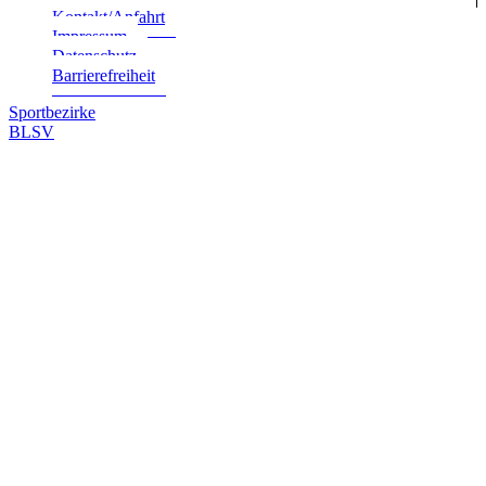
Kontakt/Anfahrt
Impres­sum
Daten­schutz
Bar­rie­re­frei­heit
Sportbezirke
BLSV