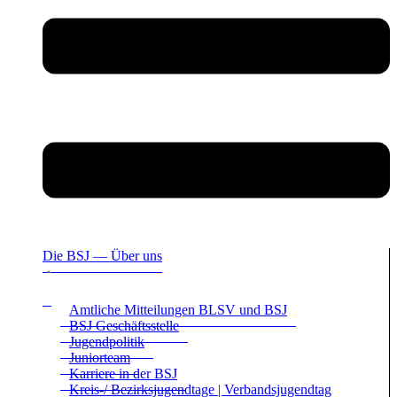
Die BSJ — Über uns
Amt­li­che Mit­tei­lun­gen BLSV und BSJ
BSJ Geschäfts­stelle
Jugend­po­li­tik
Juni­or­team
Kar­riere in der BSJ
Kreis-/ Bezirks­ju­gend­tage | Ver­bands­ju­gend­tag