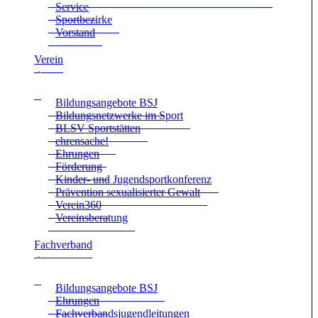
Ser­vice
Sport­be­zirke
Vor­stand
Ver­ein
Bil­dungs­an­ge­bote BSJ
Bil­dungs­netz­werke im Sport
BLSV Sport­stät­ten
ehren­sa­che!
Ehrun­gen
För­de­rung
Kin­der- und Jugend­sport­kon­fe­renz
Prä­ven­tion sexua­li­sier­ter Gewalt
Verein360
Ver­eins­be­ra­tung
Fach­ver­band
Bil­dungs­an­ge­bote BSJ
Ehrun­gen
Fach­ver­bands­ju­gend­lei­tun­gen