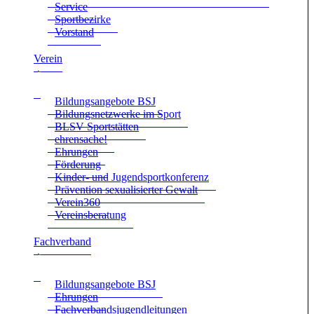
Ser­vice
Sport­be­zirke
Vor­stand
Ver­ein
Bil­dungs­an­ge­bote BSJ
Bil­dungs­netz­werke im Sport
BLSV Sport­stät­ten
ehren­sa­che!
Ehrun­gen
För­de­rung
Kin­der- und Jugend­sport­kon­fe­renz
Prä­ven­tion sexua­li­sier­ter Gewalt
Verein360
Ver­eins­be­ra­tung
Fach­ver­band
Bil­dungs­an­ge­bote BSJ
Ehrun­gen
Fach­ver­bands­ju­gend­lei­tun­gen