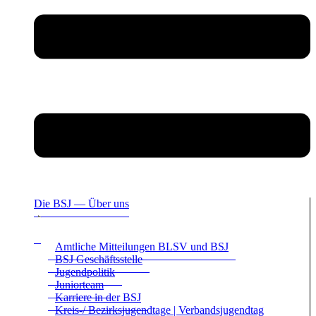
Die BSJ — Über uns
Amt­li­che Mit­tei­lun­gen BLSV und BSJ
BSJ Geschäfts­stelle
Jugend­po­li­tik
Juni­or­team
Kar­riere in der BSJ
Kreis-/ Bezirks­ju­gend­tage | Ver­bands­ju­gend­tag