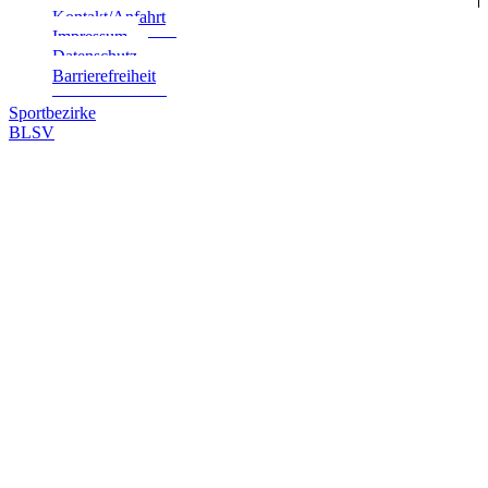
Kontakt/Anfahrt
Impres­sum
Daten­schutz
Bar­rie­re­frei­heit
Sportbezirke
BLSV