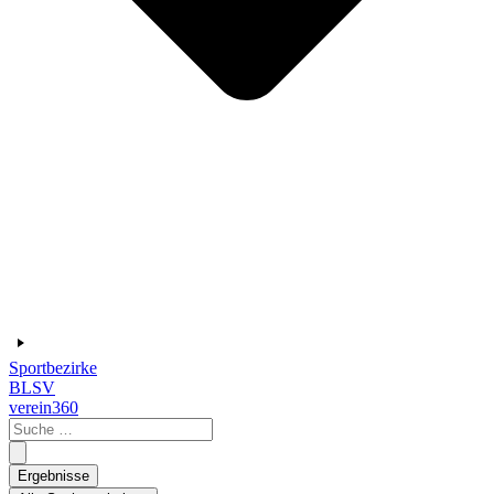
Sportbezirke
BLSV
verein360
Search
...
Ergebnisse