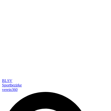
BLSV
Sportbezirke
verein360