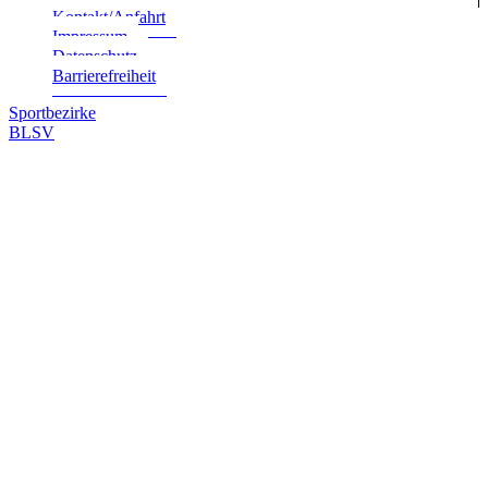
Kontakt/Anfahrt
Impres­sum
Daten­schutz
Bar­rie­re­frei­heit
Sportbezirke
BLSV