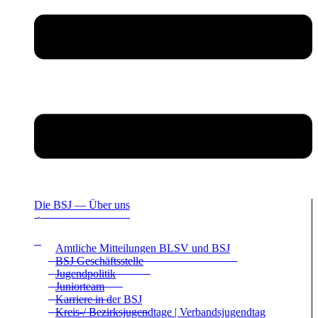
Die BSJ — Über uns
Amt­li­che Mit­tei­lun­gen BLSV und BSJ
BSJ Geschäfts­stelle
Jugend­po­li­tik
Juni­or­team
Kar­riere in der BSJ
Kreis-/ Bezirks­ju­gend­tage | Ver­bands­ju­gend­tag