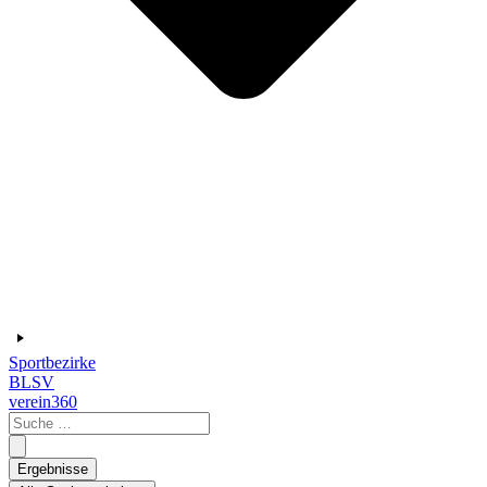
Sportbezirke
BLSV
verein360
Search
...
Ergebnisse