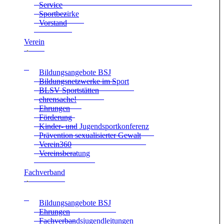
Ser­vice
Sport­be­zirke
Vor­stand
Ver­ein
Bil­dungs­an­ge­bote BSJ
Bil­dungs­netz­werke im Sport
BLSV Sport­stät­ten
ehren­sa­che!
Ehrun­gen
För­de­rung
Kin­der- und Jugend­sport­kon­fe­renz
Prä­ven­tion sexua­li­sier­ter Gewalt
Verein360
Ver­eins­be­ra­tung
Fach­ver­band
Bil­dungs­an­ge­bote BSJ
Ehrun­gen
Fach­ver­bands­ju­gend­lei­tun­gen