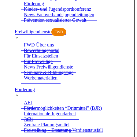
För­de­rung
Kin­der- und Jugend­sport­kon­fe­renz
News Fach­ver­bands­ju­gend­lei­tun­gen
Prä­ven­tion sexua­li­sier­ter Gewalt
Frei­wil­li­gen­dienste
FWD
FWD Über uns
Bewer­bungs­por­tal
Für Ein­satz­stel­len
Für Frei­wil­lige
News Frei­wil­li­gen­dienste
Semi­nare & Bil­dungs­tage
Wer­be­ma­te­ria­lien
För­de­rung
AEJ
För­der­mög­lich­kei­ten “Dritt­mit­tel” (BJR)
Inter­na­tio­nale Jugend­ar­beit
JuBi
Zen­trale Pla­nungs­mit­tel
Frei­stel­lung – Erstat­tung Ver­dienst­aus­fall