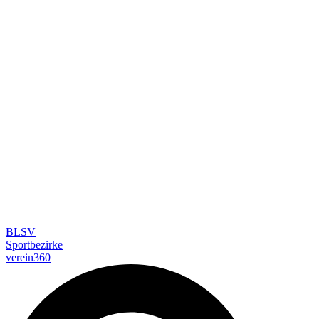
BLSV
Sportbezirke
verein360