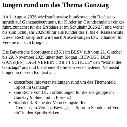
tun­gen rund um das Thema Ganz­tag
Ab 1. August 2026 wird stu­fen­weise bun­des­weit ein Rechts­an­
spruch auf Ganz­tags­be­treu­ung für Kin­der im Grund­schul­al­ter ein­ge­
führt, zunächst für die Erst­kläss­ler im Schul­jahr 2026/27, und wei­ter
bis zum Schul­jahr 2029/30 für alle Kin­der der 1. bis 4. Klas­sen­stufe.
Die­ser Rechts­an­spruch wird auch Aus­wir­kun­gen bzw. Chan­cen für
Ver­eine mit sich brin­gen.
Die Baye­ri­sche Sport­ju­gend (BSJ) im BLSV ruft vom 21. Okto­ber
bis 29. Novem­ber 2025 unter dem Slo­gan „BEWEGT DEN
GANZ(EN) TAG! VER­EIN TRIFFT SCHULE“ den “Monat des
Ganz­tags” aus und bie­tet eine Reihe von ver­schie­de­nen Ver­an­stal­
tun­gen in die­sem Kon­text an:
kos­ten­freie Info­ver­an­stal­tun­gen rund um das The­men­feld
„Sport im Ganz­tag“
eine Reihe von ÜL-Fort­bil­dun­gen für die Ziel­gruppe im
Ganz­tag (online und in Prä­senz)
Start der 3. Reihe der Ver­net­zungs­tref­fen
“Gemeinsam.Vernetzt.Bewegt. — Sport in Schule und Ver­
ein“ in den Sport­be­zir­ken