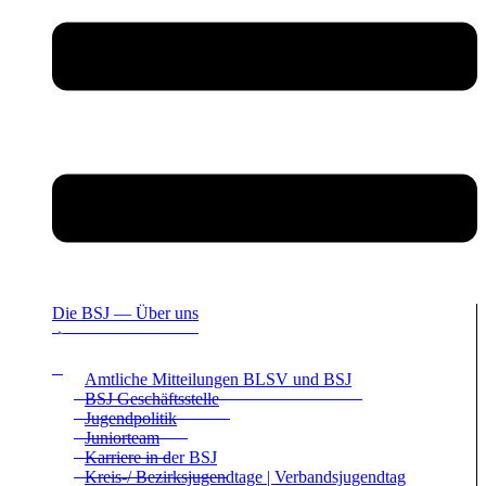
Die BSJ — Über uns
Amt­li­che Mit­tei­lun­gen BLSV und BSJ
BSJ Geschäfts­stelle
Jugend­po­li­tik
Juni­or­team
Kar­riere in der BSJ
Kreis-/ Bezirks­ju­gend­tage | Ver­bands­ju­gend­tag