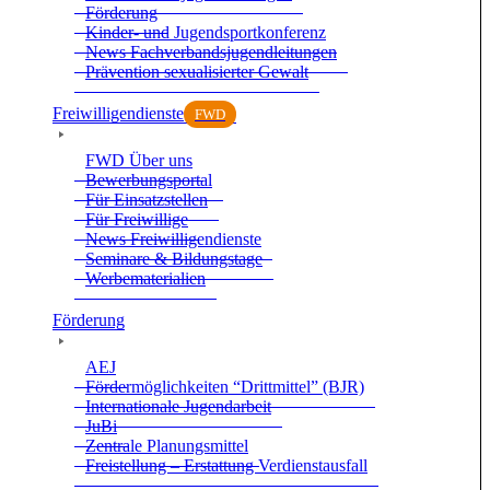
För­de­rung
Kin­der- und Jugend­sport­kon­fe­renz
News Fach­ver­bands­ju­gend­lei­tun­gen
Prä­ven­tion sexua­li­sier­ter Gewalt
Frei­wil­li­gen­dienste
FWD
FWD Über uns
Bewer­bungs­por­tal
Für Ein­satz­stel­len
Für Frei­wil­lige
News Frei­wil­li­gen­dienste
Semi­nare & Bil­dungs­tage
Wer­be­ma­te­ria­lien
För­de­rung
AEJ
För­der­mög­lich­kei­ten “Dritt­mit­tel” (BJR)
Inter­na­tio­nale Jugend­ar­beit
JuBi
Zen­trale Pla­nungs­mit­tel
Frei­stel­lung – Erstat­tung Ver­dienst­aus­fall