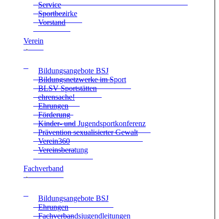
Ser­vice
Sport­be­zirke
Vor­stand
Ver­ein
Bil­dungs­an­ge­bote BSJ
Bil­dungs­netz­werke im Sport
BLSV Sport­stät­ten
ehren­sa­che!
Ehrun­gen
För­de­rung
Kin­der- und Jugend­sport­kon­fe­renz
Prä­ven­tion sexua­li­sier­ter Gewalt
Verein360
Ver­eins­be­ra­tung
Fach­ver­band
Bil­dungs­an­ge­bote BSJ
Ehrun­gen
Fach­ver­bands­ju­gend­lei­tun­gen