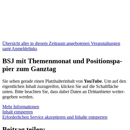
Über­sicht aller in die­sem Zeit­raum ange­bo­te­nen Ver­an­stal­tun­gen
samt Anmel­de­links
BSJ mit The­men­mo­nat und Posi­ti­ons­pa­
pier zum Ganz­tag
Sie sehen gerade einen Platz­hal­ter­in­halt von
You­Tube
. Um auf den
eigent­li­chen Inhalt zuzu­grei­fen, kli­cken Sie auf die Schalt­flä­che
unten. Bitte beach­ten Sie, dass dabei Daten an Dritt­an­bie­ter wei­ter­
ge­ge­ben wer­den.
Mehr Infor­ma­tio­nen
Inhalt ent­sper­ren
Erfor­der­li­chen Ser­vice akzep­tie­ren und Inhalte ent­sper­ren
Beitrag teilen: