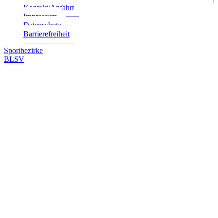
Kontakt/Anfahrt
Impres­sum
Daten­schutz
Bar­rie­re­frei­heit
Sportbezirke
BLSV