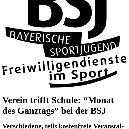
Ver­ein trifft Schule: “Monat
des Ganz­tags” bei der BSJ
Ver­schie­dene, teils kos­ten­freie Ver­an­stal­