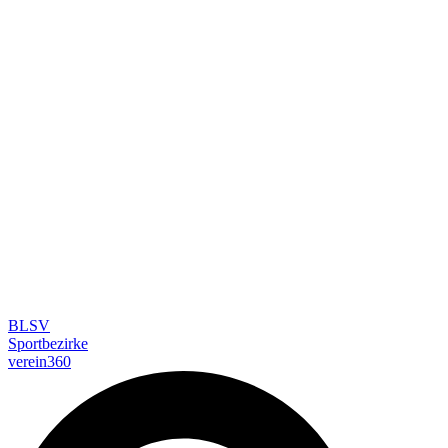
BLSV
Sportbezirke
verein360