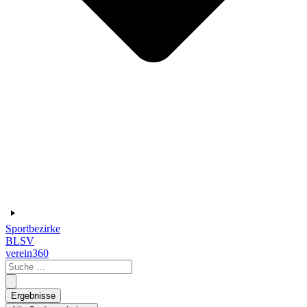
Sportbezirke
BLSV
verein360
Search
...
Ergebnisse