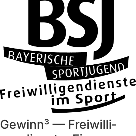
Gewinn³ — Frei­wil­li­