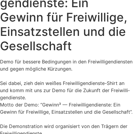
gen­dienste: Ein
Gewinn für Frei­wil­lige,
Ein­satz­stel­len und die
Gesell­schaft
Demo für bes­sere Bedin­gun­gen in den Frei­wil­li­gen­diens­ten
und gegen mög­li­che Kür­zun­gen.
Sei dabei, zieh dein wei­ßes Frei­wil­li­gen­dienste-Shirt an
und komm mit uns zur Demo für die Zukunft der Frei­wil­li­
gen­dienste.
Motto der Demo: “Gewinn³ — Frei­wil­li­gen­dienste: Ein
Gewinn für Frei­wil­lige, Ein­satz­stel­len und die Gesell­schaft”.
Die Demons­tra­tion wird orga­ni­siert von den Trä­gern der
Frei­wil­li­gen­dienste.