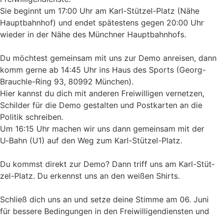
Sie beginnt um 17:00 Uhr am Karl-Stüt­zel-Platz (Nähe
Haupt­bahn­hof) und endet spä­tes­tens gegen 20:00 Uhr
wie­der in der Nähe des Münch­ner Haupt­bahn­hofs.
Du möch­test gemein­sam mit uns zur Demo anrei­sen, dann
komm gerne ab 14:45 Uhr ins Haus des Sports (Georg-
Brauchle-Ring 93, 80992 Mün­chen).
Hier kannst du dich mit ande­ren Frei­wil­li­gen ver­net­zen,
Schil­der für die Demo gestal­ten und Post­kar­ten an die
Poli­tik schrei­ben.
Um 16:15 Uhr machen wir uns dann gemein­sam mit der
U‑Bahn (U1) auf den Weg zum Karl-Stüt­zel-Platz.
Du kommst direkt zur Demo? Dann triff uns am Karl-Stüt­
zel-Platz. Du erkennst uns an den wei­ßen Shirts.
Schließ dich uns an und setze deine Stimme am 06. Juni
für bes­sere Bedin­gun­gen in den Frei­wil­li­gen­diens­ten und