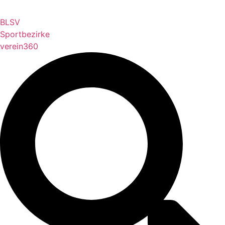
BLSV
Sportbezirke
verein360