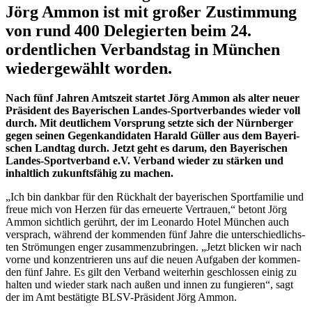
Jörg Ammon ist mit gro­ßer Zustim­mung
von rund 400 Dele­gier­ten beim 24.
ordent­li­chen Ver­bands­tag in Mün­chen
wie­der­ge­wählt wor­den.
Nach fünf Jah­ren Amts­zeit star­tet Jörg Ammon als alter neuer
Prä­si­dent des Baye­ri­schen Lan­des-Sport­ver­ban­des wie­der voll
durch. Mit deut­li­chem Vor­sprung setzte sich der Nürn­ber­ger
gegen sei­nen Gegen­kan­di­da­ten Harald Gül­ler aus dem Baye­ri­
schen Land­tag durch. Jetzt geht es darum, den Baye­ri­schen
Lan­des-Sport­ver­band e.V. Ver­band wie­der zu stär­ken und
inhalt­lich zukunfts­fä­hig zu machen.
„Ich bin dank­bar für den Rück­halt der baye­ri­schen Sport­fa­mi­lie und
freue mich von Her­zen für das erneu­erte Ver­trauen,“ betont Jörg
Ammon sicht­lich gerührt, der im Leo­nardo Hotel Mün­chen auch
ver­sprach, wäh­rend der kom­men­den fünf Jahre die unter­schied­lichs­
ten Strö­mun­gen enger zusam­men­zu­brin­gen. „Jetzt bli­cken wir nach
vorne und kon­zen­trie­ren uns auf die neuen Auf­ga­ben der kom­men­
den fünf Jahre. Es gilt den Ver­band wei­ter­hin geschlos­sen einig zu
hal­ten und wie­der stark nach außen und innen zu fun­gie­ren“, sagt
der im Amt bestä­tigte BLSV-Prä­si­dent Jörg Ammon.