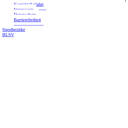
Kontakt/Anfahrt
Impres­sum
Daten­schutz
Bar­rie­re­frei­heit
Sportbezirke
BLSV