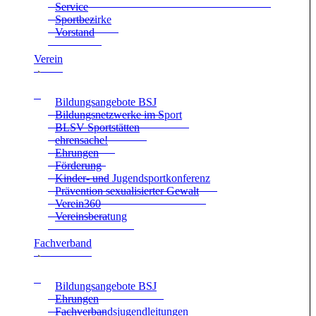
Ser­vice
Sport­be­zirke
Vor­stand
Ver­ein
Bil­dungs­an­ge­bote BSJ
Bil­dungs­netz­werke im Sport
BLSV Sport­stät­ten
ehren­sa­che!
Ehrun­gen
För­de­rung
Kin­der- und Jugend­sport­kon­fe­renz
Prä­ven­tion sexua­li­sier­ter Gewalt
Verein360
Ver­eins­be­ra­tung
Fach­ver­band
Bil­dungs­an­ge­bote BSJ
Ehrun­gen
Fach­ver­bands­ju­gend­lei­tun­gen