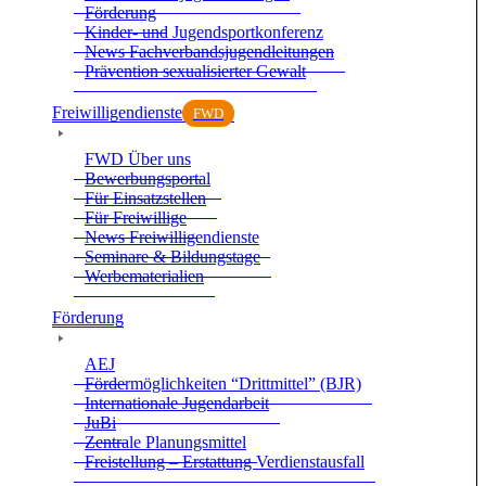
För­de­rung
Kin­der- und Jugend­sport­kon­fe­renz
News Fach­ver­bands­ju­gend­lei­tun­gen
Prä­ven­tion sexua­li­sier­ter Gewalt
Frei­wil­li­gen­dienste
FWD
FWD Über uns
Bewer­bungs­por­tal
Für Ein­satz­stel­len
Für Frei­wil­lige
News Frei­wil­li­gen­dienste
Semi­nare & Bil­dungs­tage
Wer­be­ma­te­ria­lien
För­de­rung
AEJ
För­der­mög­lich­kei­ten “Dritt­mit­tel” (BJR)
Inter­na­tio­nale Jugend­ar­beit
JuBi
Zen­trale Pla­nungs­mit­tel
Frei­stel­lung – Erstat­tung Ver­dienst­aus­fall