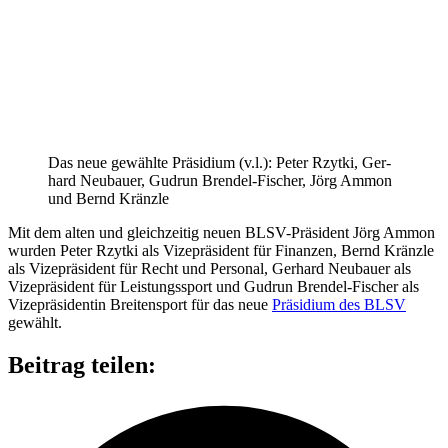
Das neue gewählte Prä­si­dium (v.l.): Peter Rzytki, Ger­
hard Neu­bauer, Gud­run Bren­del-Fischer, Jörg Ammon
und Bernd Kränzle
Mit dem alten und gleich­zei­tig neuen BLSV-Prä­si­dent Jörg Ammon
wur­den Peter Rzytki als Vize­prä­si­dent für Finan­zen, Bernd Kränzle
als Vize­prä­si­dent für Recht und Per­so­nal, Ger­hard Neu­bauer als
Vize­prä­si­dent für Leis­tungs­sport und Gud­run Bren­del-Fischer als
Vize­prä­si­den­tin Brei­ten­sport für das neue
Prä­si­dium des BLSV
gewählt.
Beitrag teilen: