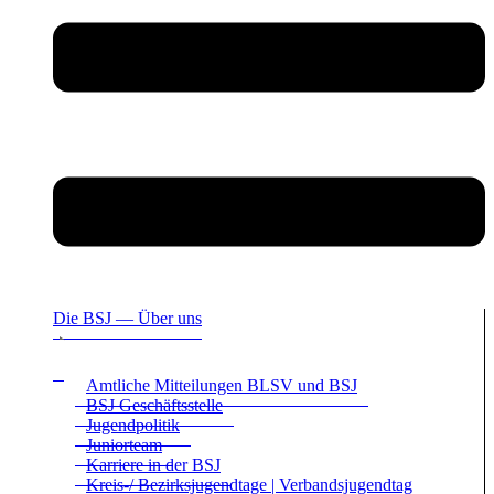
Die BSJ — Über uns
Amt­li­che Mit­tei­lun­gen BLSV und BSJ
BSJ Geschäfts­stelle
Jugend­po­li­tik
Juni­or­team
Kar­riere in der BSJ
Kreis-/ Bezirks­ju­gend­tage | Ver­bands­ju­gend­tag