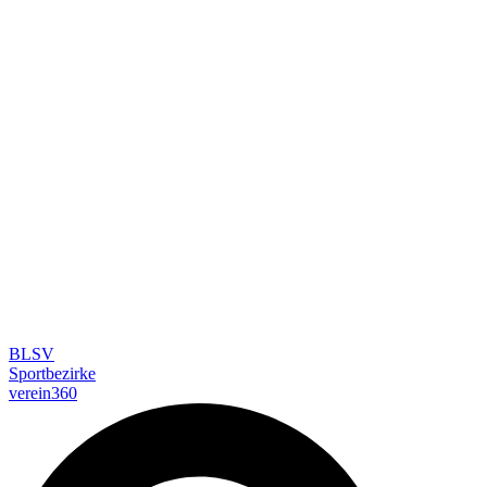
BLSV
Sportbezirke
verein360