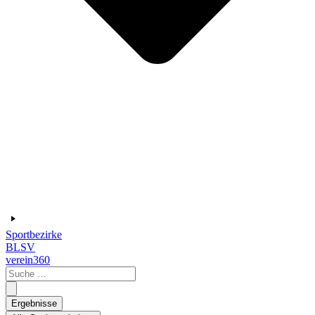
Sportbezirke
BLSV
verein360
Search
...
Ergebnisse