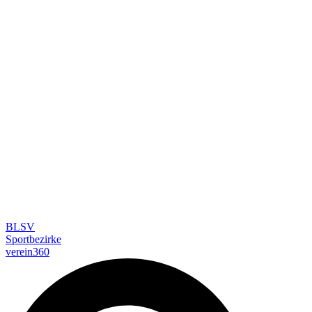
BLSV
Sportbezirke
verein360