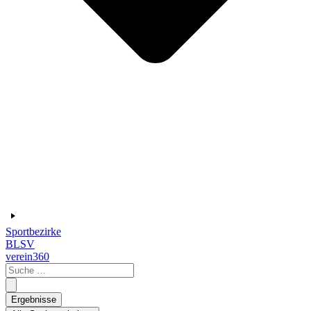
Sportbezirke
BLSV
verein360
Search
...
Ergebnisse