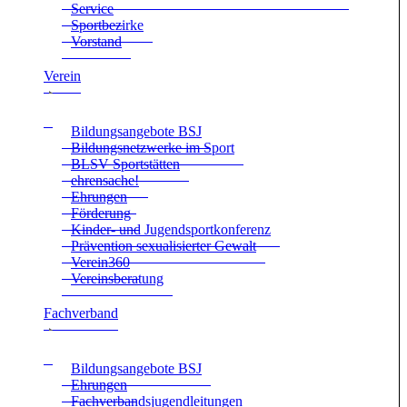
Ser­vice
Sport­be­zirke
Vor­stand
Ver­ein
Bil­dungs­an­ge­bote BSJ
Bil­dungs­netz­werke im Sport
BLSV Sport­stät­ten
ehren­sa­che!
Ehrun­gen
För­de­rung
Kin­der- und Jugend­sport­kon­fe­renz
Prä­ven­tion sexua­li­sier­ter Gewalt
Verein360
Ver­eins­be­ra­tung
Fach­ver­band
Bil­dungs­an­ge­bote BSJ
Ehrun­gen
Fach­ver­bands­ju­gend­lei­tun­gen