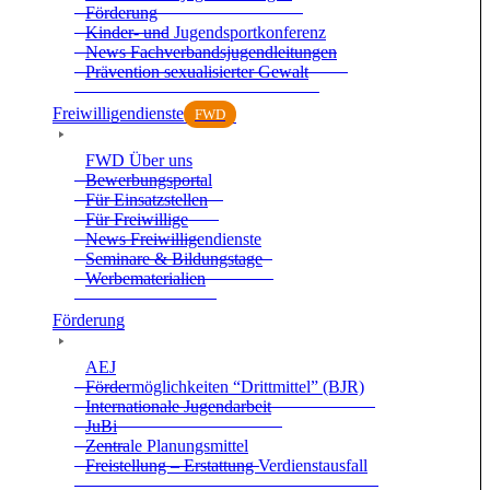
För­de­rung
Kin­der- und Jugend­sport­kon­fe­renz
News Fach­ver­bands­ju­gend­lei­tun­gen
Prä­ven­tion sexua­li­sier­ter Gewalt
Frei­wil­li­gen­dienste
FWD
FWD Über uns
Bewer­bungs­por­tal
Für Ein­satz­stel­len
Für Frei­wil­lige
News Frei­wil­li­gen­dienste
Semi­nare & Bil­dungs­tage
Wer­be­ma­te­ria­lien
För­de­rung
AEJ
För­der­mög­lich­kei­ten “Dritt­mit­tel” (BJR)
Inter­na­tio­nale Jugend­ar­beit
JuBi
Zen­trale Pla­nungs­mit­tel
Frei­stel­lung – Erstat­tung Ver­dienst­aus­fall