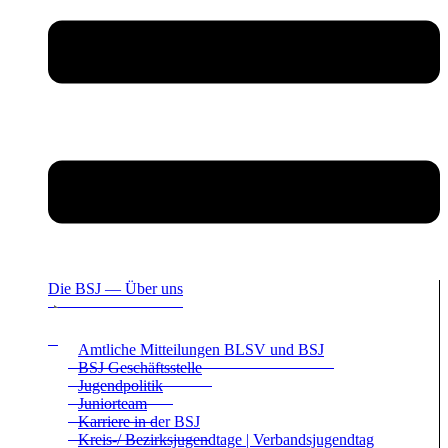
Die BSJ — Über uns
Amt­li­che Mit­tei­lun­gen BLSV und BSJ
BSJ Geschäfts­stelle
Jugend­po­li­tik
Juni­or­team
Kar­riere in der BSJ
Kreis-/ Bezirks­ju­gend­tage | Ver­bands­ju­gend­tag