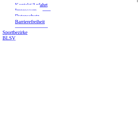
Kontakt/Anfahrt
Impres­sum
Daten­schutz
Bar­rie­re­frei­heit
Sportbezirke
BLSV