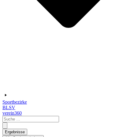
Sportbezirke
BLSV
verein360
Search
...
Ergebnisse