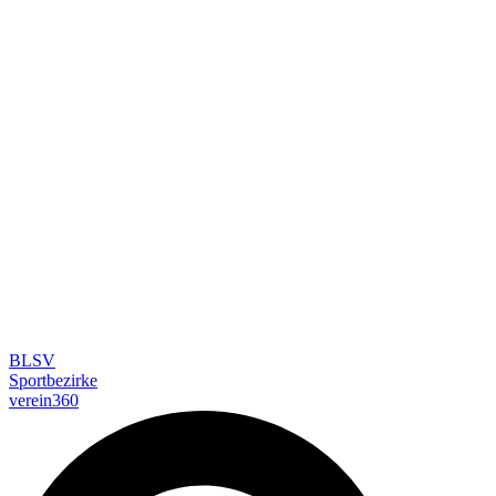
BLSV
Sportbezirke
verein360