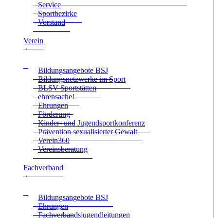
Ser­vice
Sport­be­zirke
Vor­stand
Ver­ein
Bil­dungs­an­ge­bote BSJ
Bil­dungs­netz­werke im Sport
BLSV Sport­stät­ten
ehren­sa­che!
Ehrun­gen
För­de­rung
Kin­der- und Jugend­sport­kon­fe­renz
Prä­ven­tion sexua­li­sier­ter Gewalt
Verein360
Ver­eins­be­ra­tung
Fach­ver­band
Bil­dungs­an­ge­bote BSJ
Ehrun­gen
Fach­ver­bands­ju­gend­lei­tun­gen