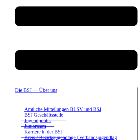
Die BSJ — Über uns
Amt­li­che Mit­tei­lun­gen BLSV und BSJ
BSJ Geschäfts­stelle
Jugend­po­li­tik
Juni­or­team
Kar­riere in der BSJ
Kreis-/ Bezirks­ju­gend­tage | Ver­bands­ju­gend­tag