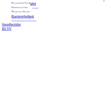
Kontakt/Anfahrt
Impres­sum
Daten­schutz
Bar­rie­re­frei­heit
Sportbezirke
BLSV