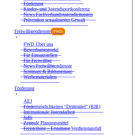
För­de­rung
Kin­der- und Jugend­sport­kon­fe­renz
News Fach­ver­bands­ju­gend­lei­tun­gen
Prä­ven­tion sexua­li­sier­ter Gewalt
Frei­wil­li­gen­dienste
FWD
FWD Über uns
Bewer­bungs­por­tal
Für Ein­satz­stel­len
Für Frei­wil­lige
News Frei­wil­li­gen­dienste
Semi­nare & Bil­dungs­tage
Wer­be­ma­te­ria­lien
För­de­rung
AEJ
För­der­mög­lich­kei­ten “Dritt­mit­tel” (BJR)
Inter­na­tio­nale Jugend­ar­beit
JuBi
Zen­trale Pla­nungs­mit­tel
Frei­stel­lung – Erstat­tung Ver­dienst­aus­fall