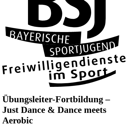
Übungs­lei­ter-Fort­bil­dung –
Just Dance & Dance meets
Aero­bic