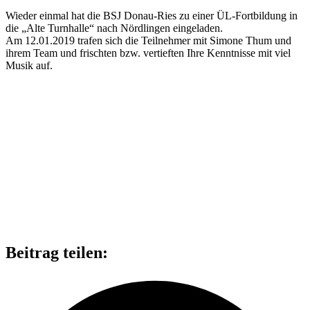
Wie­der ein­mal hat die BSJ Donau-Ries zu einer ÜL-Fort­bil­dung in
die „Alte Turn­halle“ nach Nörd­lin­gen ein­ge­la­den.
Am 12.01.2019 tra­fen sich die Teil­neh­mer mit Simone Thum und
ihrem Team und frisch­ten bzw. ver­tief­ten Ihre Kennt­nisse mit viel
Musik auf.
Beitrag teilen: