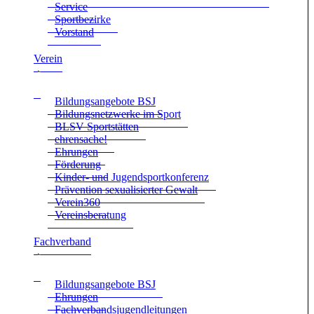
Ser­vice
Sport­be­zirke
Vor­stand
Ver­ein
Bil­dungs­an­ge­bote BSJ
Bil­dungs­netz­werke im Sport
BLSV Sport­stät­ten
ehren­sa­che!
Ehrun­gen
För­de­rung
Kin­der- und Jugend­sport­kon­fe­renz
Prä­ven­tion sexua­li­sier­ter Gewalt
Verein360
Ver­eins­be­ra­tung
Fach­ver­band
Bil­dungs­an­ge­bote BSJ
Ehrun­gen
Fach­ver­bands­ju­gend­lei­tun­gen