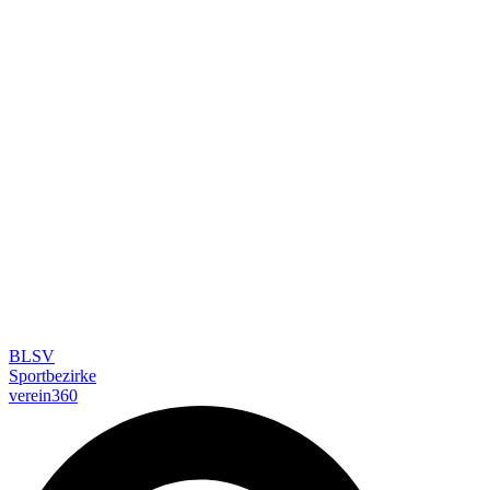
BLSV
Sportbezirke
verein360