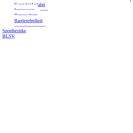
Kontakt/Anfahrt
Impres­sum
Daten­schutz
Bar­rie­re­frei­heit
Sportbezirke
BLSV