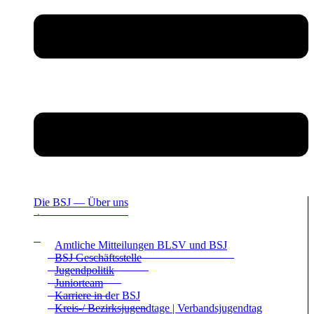
Die BSJ — Über uns
Amt­li­che Mit­tei­lun­gen BLSV und BSJ
BSJ Geschäfts­stelle
Jugend­po­li­tik
Juni­or­team
Kar­riere in der BSJ
Kreis-/ Bezirks­ju­gend­tage | Ver­bands­ju­gend­tag