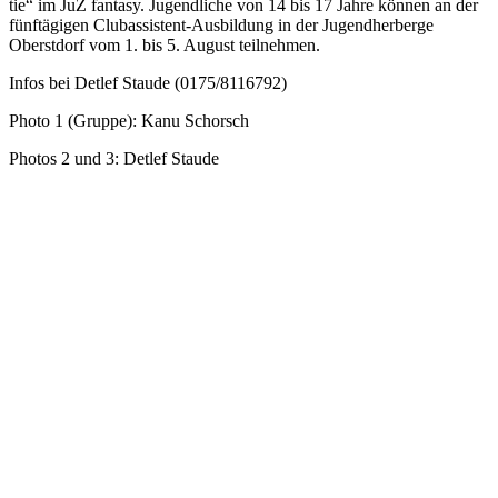
tie“ im JuZ fan­tasy. Jugend­li­che von 14 bis 17 Jahre kön­nen an der
fünf­tä­gi­gen Club­as­sis­tent-Aus­bil­dung in der Jugend­her­berge
Oberst­dorf vom 1. bis 5. August teil­neh­men.
Infos bei Det­lef Staude (0175/8116792)
Photo 1 (Gruppe): Kanu Schorsch
Pho­tos 2 und 3: Det­lef Staude