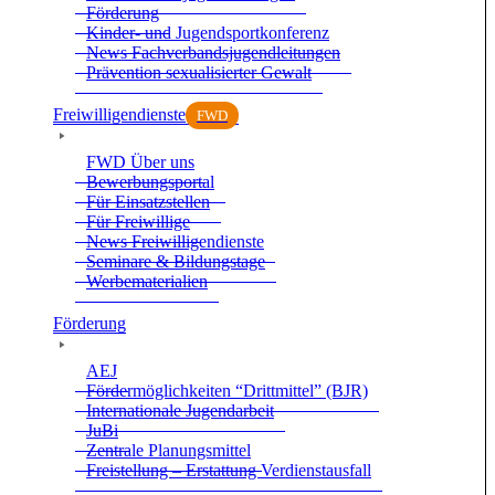
För­de­rung
Kin­der- und Jugend­sport­kon­fe­renz
News Fach­ver­bands­ju­gend­lei­tun­gen
Prä­ven­tion sexua­li­sier­ter Gewalt
Frei­wil­li­gen­dienste
FWD
FWD Über uns
Bewer­bungs­por­tal
Für Ein­satz­stel­len
Für Frei­wil­lige
News Frei­wil­li­gen­dienste
Semi­nare & Bil­dungs­tage
Wer­be­ma­te­ria­lien
För­de­rung
AEJ
För­der­mög­lich­kei­ten “Dritt­mit­tel” (BJR)
Inter­na­tio­nale Jugend­ar­beit
JuBi
Zen­trale Pla­nungs­mit­tel
Frei­stel­lung – Erstat­tung Ver­dienst­aus­fall