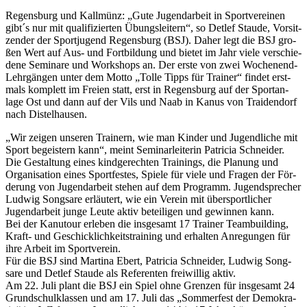
Regens­burg und Kall­münz: „Gute Jugend­ar­beit in Sport­ver­ei­nen
gibt´s nur mit qua­li­fi­zier­ten Übungs­lei­tern“, so Det­lef Staude, Vor­sit­
zen­der der Sport­ju­gend Regens­burg (BSJ). Daher legt die BSJ gro­
ßen Wert auf Aus- und Fort­bil­dung und bie­tet im Jahr viele ver­schie­
dene Semi­nare und Work­shops an. Der erste von zwei Wochen­end-
Lehr­gän­gen unter dem Motto „Tolle Tipps für Trai­ner“ fin­det erst­
mals kom­plett im Freien statt, erst in Regens­burg auf der Sport­an­
lage Ost und dann auf der Vils und Naab in Kanus von Trai­den­dorf
nach Dis­tel­hau­sen.
„Wir zei­gen unse­ren Trai­nern, wie man Kin­der und Jugend­li­che mit
Sport begeis­tern kann“, meint Semi­nar­lei­te­rin Patri­cia Schnei­der.
Die Gestal­tung eines kind­ge­rech­ten Trai­nings, die Pla­nung und
Orga­ni­sa­tion eines Sport­fes­tes, Spiele für viele und Fra­gen der För­
de­rung von Jugend­ar­beit ste­hen auf dem Pro­gramm. Jugend­spre­cher
Lud­wig Song­sare erläu­tert, wie ein Ver­ein mit über­sport­li­cher
Jugend­ar­beit junge Leute aktiv betei­li­gen und gewin­nen kann.
Bei der Kanu­tour erle­ben die ins­ge­samt 17 Trai­ner Team­buil­ding,
Kraft- und Geschick­lich­keits­trai­ning und erhal­ten Anre­gun­gen für
ihre Arbeit im Sport­ver­ein.
Für die BSJ sind Mar­tina Ebert, Patri­cia Schnei­der, Lud­wig Song­
sare und Det­lef Staude als Refe­ren­ten frei­wil­lig aktiv.
Am 22. Juli plant die BSJ ein Spiel ohne Gren­zen für ins­ge­samt 24
Grund­schul­klas­sen und am 17. Juli das „Som­mer­fest der Demo­kra­