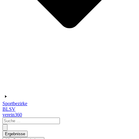
Sportbezirke
BLSV
verein360
Search
...
Ergebnisse