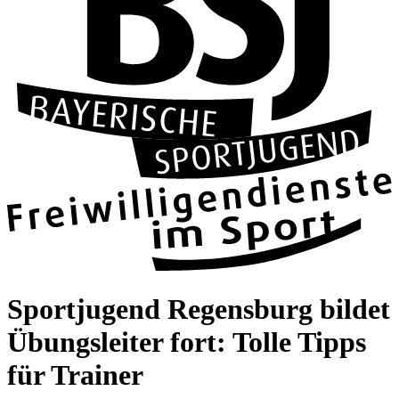
Sport­ju­gend Regens­burg bil­det
Übungs­lei­ter fort: Tolle Tipps
für Trai­ner