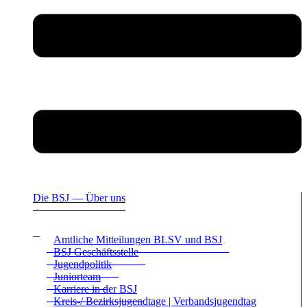
Die BSJ — Über uns
Amt­li­che Mit­tei­lun­gen BLSV und BSJ
BSJ Geschäfts­stelle
Jugend­po­li­tik
Juni­or­team
Kar­riere in der BSJ
Kreis-/ Bezirks­ju­gend­tage | Ver­bands­ju­gend­tag