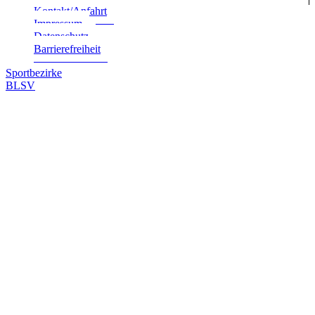
Kontakt/Anfahrt
Impres­sum
Daten­schutz
Bar­rie­re­frei­heit
Sportbezirke
BLSV