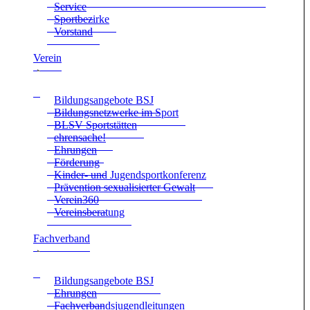
Ser­vice
Sport­be­zirke
Vor­stand
Ver­ein
Bil­dungs­an­ge­bote BSJ
Bil­dungs­netz­werke im Sport
BLSV Sport­stät­ten
ehren­sa­che!
Ehrun­gen
För­de­rung
Kin­der- und Jugend­sport­kon­fe­renz
Prä­ven­tion sexua­li­sier­ter Gewalt
Verein360
Ver­eins­be­ra­tung
Fach­ver­band
Bil­dungs­an­ge­bote BSJ
Ehrun­gen
Fach­ver­bands­ju­gend­lei­tun­gen