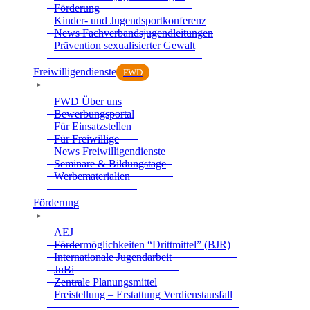
För­de­rung
Kin­der- und Jugend­sport­kon­fe­renz
News Fach­ver­bands­ju­gend­lei­tun­gen
Prä­ven­tion sexua­li­sier­ter Gewalt
Frei­wil­li­gen­dienste
FWD
FWD Über uns
Bewer­bungs­por­tal
Für Ein­satz­stel­len
Für Frei­wil­lige
News Frei­wil­li­gen­dienste
Semi­nare & Bil­dungs­tage
Wer­be­ma­te­ria­lien
För­de­rung
AEJ
För­der­mög­lich­kei­ten “Dritt­mit­tel” (BJR)
Inter­na­tio­nale Jugend­ar­beit
JuBi
Zen­trale Pla­nungs­mit­tel
Frei­stel­lung – Erstat­tung Ver­dienst­aus­fall