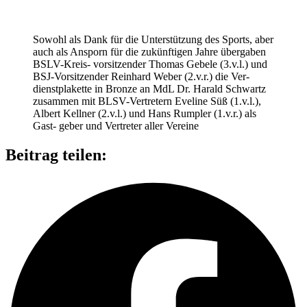
Sowohl als Dank für die Unter­stüt­zung des Sports, aber
auch als Ansporn für die zukünf­ti­gen Jahre über­ga­ben
BSLV-Kreis- vor­sit­zen­der Tho­mas Gebele (3.v.l.) und
BSJ-Vor­sit­zen­der Rein­hard Weber (2.v.r.) die Ver­
dienst­pla­kette in Bronze an MdL Dr. Harald Schwartz
zusam­men mit BLSV-Ver­tre­tern Eve­line Süß (1.v.l.),
Albert Kell­ner (2.v.l.) und Hans Rump­ler (1.v.r.) als
Gast- geber und Ver­tre­ter aller Ver­eine
Beitrag teilen: