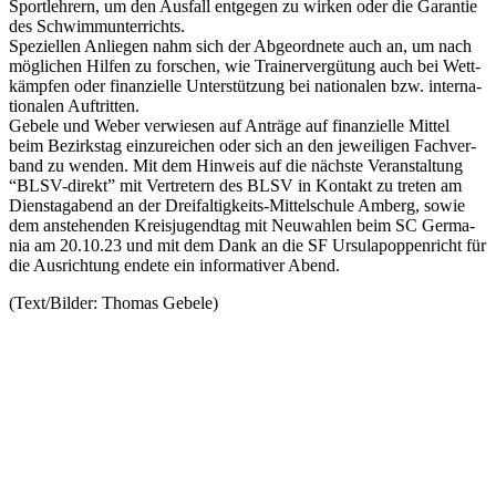
Sport­leh­rern, um den Aus­fall ent­ge­gen zu wir­ken oder die Garan­tie
des Schwimm­un­ter­richts.
Spe­zi­el­len Anlie­gen nahm sich der Abge­ord­nete auch an, um nach
mög­li­chen Hil­fen zu for­schen, wie Trai­ner­ver­gü­tung auch bei Wett­
kämp­fen oder finan­zi­elle Unter­stüt­zung bei natio­na­len bzw. inter­na­
tio­na­len Auf­trit­ten.
Gebele und Weber ver­wie­sen auf Anträge auf finan­zi­elle Mit­tel
beim Bezirks­tag ein­zu­rei­chen oder sich an den jewei­li­gen Fach­ver­
band zu wen­den. Mit dem Hin­weis auf die nächste Ver­an­stal­tung
“BLSV-direkt” mit Ver­tre­tern des BLSV in Kon­takt zu tre­ten am
Diens­tag­abend an der Drei­fal­tig­keits-Mit­tel­schule Amberg, sowie
dem anste­hen­den Kreis­ju­gend­tag mit Neu­wah­len beim SC Ger­ma­
nia am 20.10.23 und mit dem Dank an die SF Ursul­ap­o­ppen­richt für
die Aus­rich­tung endete ein infor­ma­ti­ver Abend.
(Text/Bilder: Tho­mas Gebele)