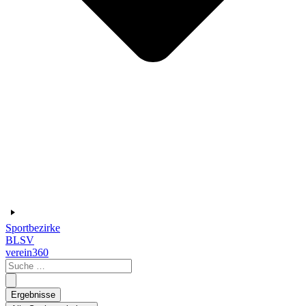
Sportbezirke
BLSV
verein360
Search
...
Ergebnisse