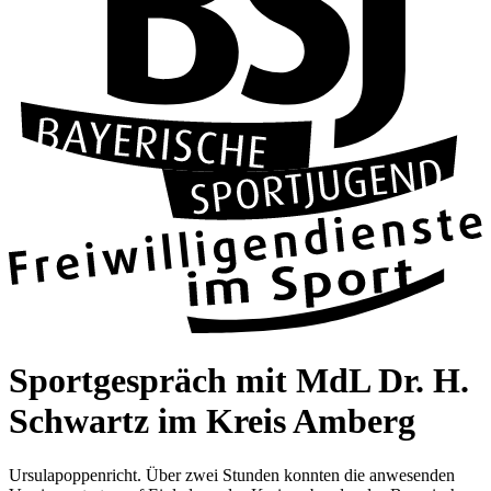
Sport­ge­spräch mit MdL Dr. H.
Schwartz im Kreis Amberg
Ursul­ap­o­ppen­richt. Über zwei Stun­den konn­ten die anwe­sen­den