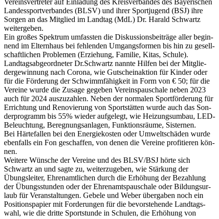
Ver­eins­ver­tre­ter auf Ein­la­dung des Kreis­ver­ban­des des Baye­ri­schen
Lan­des­sport­ver­ban­des (BLSV) und ihrer Sport­ju­gend (BSJ) ihre
Sor­gen an das Mit­glied im Land­tag (MdL) Dr. Harald Schwartz
wei­ter­ge­ben.
Ein gro­ßes Spek­trum umfass­ten die Dis­kus­si­ons­bei­träge aller begin­
nend im Eltern­haus bei feh­len­den Umgangs­for­men bis hin zu gesell­
schaft­li­chen Pro­ble­men (Erzie­hung, Fami­lie, Kitas, Schule).
Land­tags­ab­ge­ord­ne­ter Dr.Schwartz nannte Hil­fen bei der Mit­glie­
der­ge­win­nung nach Corona, wie Gut­schein­ak­tion für Kin­der oder
für die För­de­rung der Schwimm­fä­hig­keit in Form von € 50; für die
Ver­eine wurde die Zusage gege­ben Ver­eins­pau­schale neben 2023
auch für 2024 aus­zu­zah­len. Neben der nor­ma­len Sport­för­de­rung für
Errich­tung und Reno­vie­rung von Sport­stät­ten wurde auch das Son­
der­pro­gramm bis 55% wie­der auf­ge­legt, wie Hei­zungs­um­bau, LED-
Beleuch­tung, Bereg­nungs­an­la­gen, Funk­ti­ons­räume, Sis­ter­nen.
Bei Här­te­fal­len bei den Ener­gie­kos­ten oder Umwelt­schä­den wurde
eben­falls ein Fon geschaf­fen, von denen die Ver­eine pro­fi­tie­ren kön­
nen.
Wei­tere Wün­sche der Ver­eine und des BLSV/BSJ hörte sich
Schwartz an und sagte zu, wei­ter­zu­ge­ben, wie Stär­kung der
Übungs­lei­ter, Ehren­amt­li­chen durch die Erhö­hung der Bezah­lung
der Übungs­stun­den oder der Ehren­amts­pau­schale oder Bil­dungs­ur­
laub für Ver­an­stal­tun­gen. Gebele und Weber über­ga­ben noch ein
Posi­ti­ons­pa­pier mit For­de­run­gen für die bevor­ste­hende Land­tags­
wahl, wie die dritte Sport­stunde in Schu­len, die Erhö­hung von