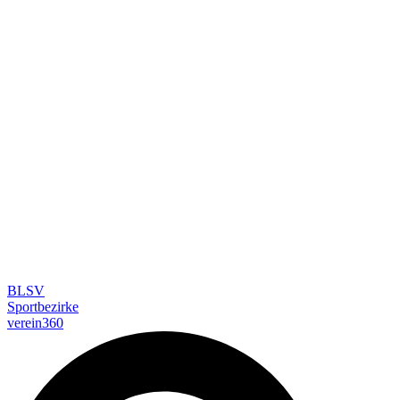
BLSV
Sportbezirke
verein360