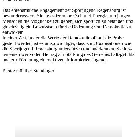
Das ehren­amt­li­che Enga­ge­ment der Sport­ju­gend Regens­burg ist
bewun­derns­wert. Sie inves­tie­ren ihre Zeit und Ener­gie, um jun­gen
Men­schen die Mög­lich­keit zu geben, sich sport­lich zu betä­ti­gen und
gleich­zei­tig ein Bewusst­sein für die Bedeu­tung von Demo­kra­tie zu
ent­wi­ckeln.
In einer Zeit, in der die Werte der Demo­kra­tie oft auf die Probe
gestellt wer­den, ist es umso wich­ti­ger, dass wir Orga­ni­sa­tio­nen wie
die Sport­ju­gend Regens­burg unter­stüt­zen und aner­ken­nen. Sie leis­
ten einen wert­vol­len Bei­trag zur Stär­kung des Gemein­schafts­ge­fühls
und zur För­de­rung einer akti­ven, infor­mier­ten Jugend.
Photo: Gün­ther Stau­din­ger