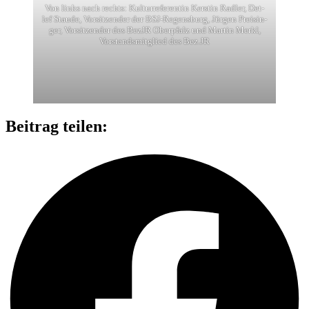
Von links nach rechts: Kul­tur­re­fe­ren­tin Kers­tin Rad­ler, Det­
lef Staude, Vor­sit­zen­der der BSJ-Regens­burg, Jür­gen Prei­sin­
ger, Vor­sit­zen­der des BezJR Ober­pfalz und Mar­tin Merkl,
Vor­stands­mit­glied des Bez.JR
Beitrag teilen: