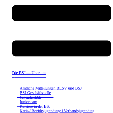
Die BSJ — Über uns
Amt­li­che Mit­tei­lun­gen BLSV und BSJ
BSJ Geschäfts­stelle
Jugend­po­li­tik
Juni­or­team
Kar­riere in der BSJ
Kreis-/ Bezirks­ju­gend­tage | Ver­bands­ju­gend­tag