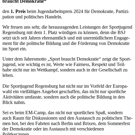
braucht Demo­kra­tie“
den
1. Preis
beim Jugend­ar­beits­preis 2024 für Demo­kra­tie, Par­ti­zi­
pa­tion und poli­ti­sches Han­deln.
Wir freuen uns sehr, die her­aus­ra­gen­den Leis­tun­gen der Sport­ju­gend
Regens­burg mit dem 1. Platz wür­di­gen zu kön­nen, denn die BSJ
setzt sich seit Jah­ren ehren­amt­lich und mit uner­müd­li­chem Enga­ge­
ment für die poli­ti­sche Bil­dung und die För­de­rung von Demo­kra­tie
im Sport ein.
Unter dem Jah­res­motto „Sport braucht Demo­kra­tie“ zeigt die Sport­
ju­gend, wie wich­tig es ist, Werte wie Fair­ness, Respekt und Teil­
habe nicht nur im Wett­kampf, son­dern auch in der Gesell­schaft zu
leben.
Die Sport­ju­gend Regens­burg hat nicht nur im Vor­feld der Euro­pa­
wahl ein viel­fäl­ti­ges Ange­bot geschaf­fen, das nicht nur sport­li­che
Akti­vi­tä­ten umfasste, son­dern auch die poli­ti­sche Bil­dung in den
Blick nahm.
Sei es beim EM-Camp, das nicht nur sport­li­chen Spaß, son­dern
auch Raum für Dis­kus­sio­nen und den Aus­tausch zu poli­ti­schen The­
men bot, bei den Fahr­ten nach Ber­lin und Bri­xen, dem Som­mer­fest
der Demo­kra­tie oder im Aus­tausch mit ver­schie­de­nen
Politker:innen.