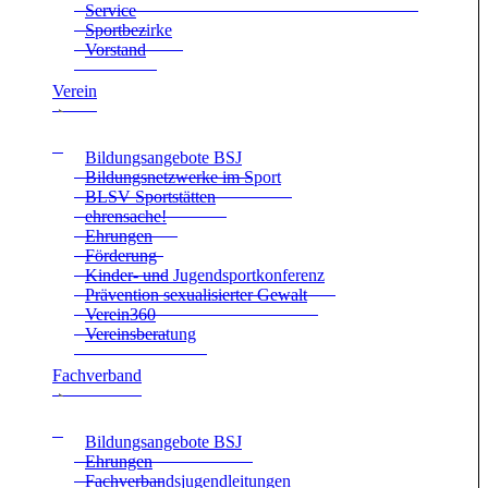
Ser­vice
Sport­be­zirke
Vor­stand
Ver­ein
Bil­dungs­an­ge­bote BSJ
Bil­dungs­netz­werke im Sport
BLSV Sport­stät­ten
ehren­sa­che!
Ehrun­gen
För­de­rung
Kin­der- und Jugend­sport­kon­fe­renz
Prä­ven­tion sexua­li­sier­ter Gewalt
Verein360
Ver­eins­be­ra­tung
Fach­ver­band
Bil­dungs­an­ge­bote BSJ
Ehrun­gen
Fach­ver­bands­ju­gend­lei­tun­gen