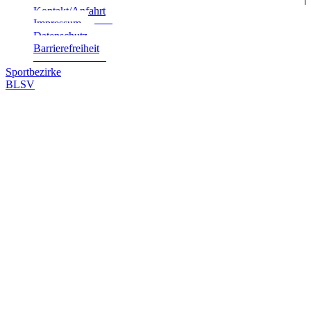
Kontakt/Anfahrt
Impres­sum
Daten­schutz
Bar­rie­re­frei­heit
Sportbezirke
BLSV