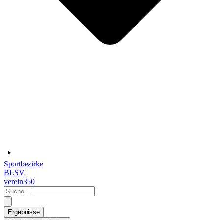
Sportbezirke
BLSV
verein360
Search
...
Ergebnisse