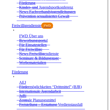
För­de­rung
Kin­der- und Jugend­sport­kon­fe­renz
News Fach­ver­bands­ju­gend­lei­tun­gen
Prä­ven­tion sexua­li­sier­ter Gewalt
Frei­wil­li­gen­dienste
FWD
FWD Über uns
Bewer­bungs­por­tal
Für Ein­satz­stel­len
Für Frei­wil­lige
News Frei­wil­li­gen­dienste
Semi­nare & Bil­dungs­tage
Wer­be­ma­te­ria­lien
För­de­rung
AEJ
För­der­mög­lich­kei­ten “Dritt­mit­tel” (BJR)
Inter­na­tio­nale Jugend­ar­beit
JuBi
Zen­trale Pla­nungs­mit­tel
Frei­stel­lung – Erstat­tung Ver­dienst­aus­fall