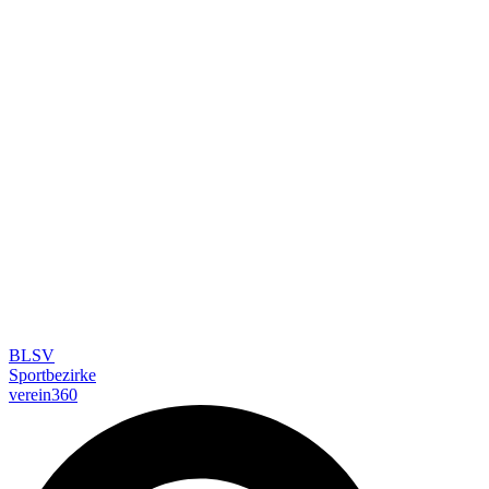
BLSV
Sportbezirke
verein360