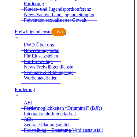
För­de­rung
Kin­der- und Jugend­sport­kon­fe­renz
News Fach­ver­bands­ju­gend­lei­tun­gen
Prä­ven­tion sexua­li­sier­ter Gewalt
Frei­wil­li­gen­dienste
FWD
FWD Über uns
Bewer­bungs­por­tal
Für Ein­satz­stel­len
Für Frei­wil­lige
News Frei­wil­li­gen­dienste
Semi­nare & Bil­dungs­tage
Wer­be­ma­te­ria­lien
För­de­rung
AEJ
För­der­mög­lich­kei­ten “Dritt­mit­tel” (BJR)
Inter­na­tio­nale Jugend­ar­beit
JuBi
Zen­trale Pla­nungs­mit­tel
Frei­stel­lung – Erstat­tung Ver­dienst­aus­fall