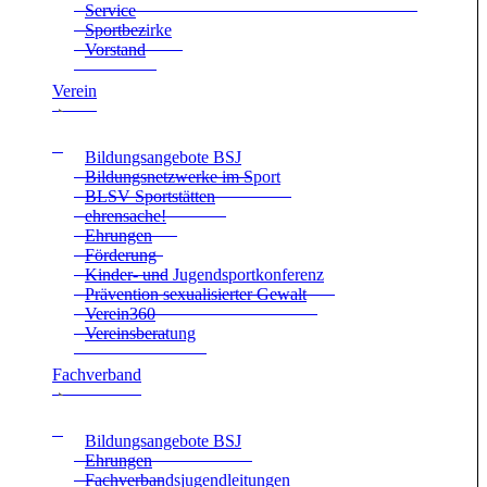
Ser­vice
Sport­be­zirke
Vor­stand
Ver­ein
Bil­dungs­an­ge­bote BSJ
Bil­dungs­netz­werke im Sport
BLSV Sport­stät­ten
ehren­sa­che!
Ehrun­gen
För­de­rung
Kin­der- und Jugend­sport­kon­fe­renz
Prä­ven­tion sexua­li­sier­ter Gewalt
Verein360
Ver­eins­be­ra­tung
Fach­ver­band
Bil­dungs­an­ge­bote BSJ
Ehrun­gen
Fach­ver­bands­ju­gend­lei­tun­gen