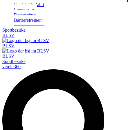
Kontakt/Anfahrt
Impres­sum
Daten­schutz
Bar­rie­re­frei­heit
Sportbezirke
BLSV
BLSV
BLSV
Sportbezirke
verein360