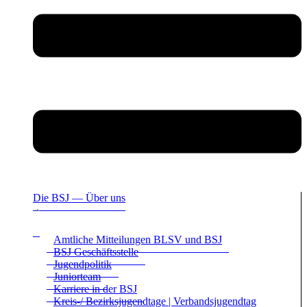
Die BSJ — Über uns
Amt­li­che Mit­tei­lun­gen BLSV und BSJ
BSJ Geschäfts­stelle
Jugend­po­li­tik
Juni­or­team
Kar­riere in der BSJ
Kreis-/ Bezirks­ju­gend­tage | Ver­bands­ju­gend­tag