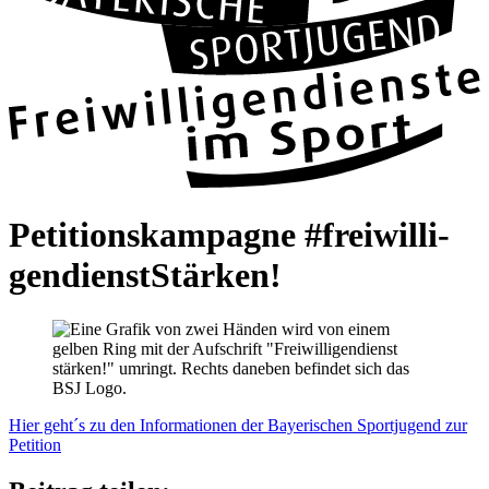
Peti­ti­ons­kam­pa­gne #frei­wil­li­
gen­dienst­Stär­ken!
Hier geht´s zu den Infor­ma­tio­nen der Baye­ri­schen Sport­ju­gend zur
P
eti­tion