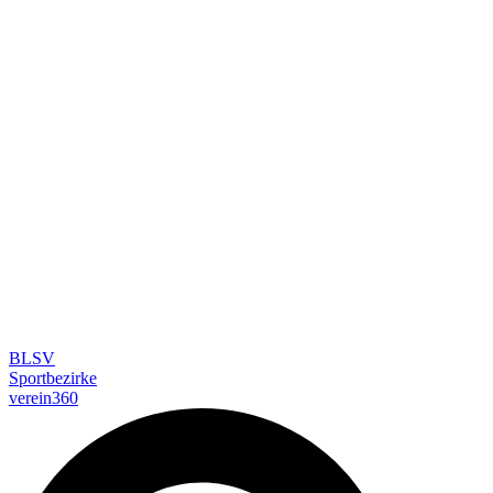
BLSV
Sportbezirke
verein360