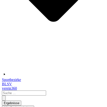
Sportbezirke
BLSV
verein360
Search
...
Ergebnisse