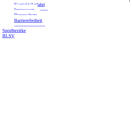
Kontakt/Anfahrt
Impres­sum
Daten­schutz
Bar­rie­re­frei­heit
Sportbezirke
BLSV