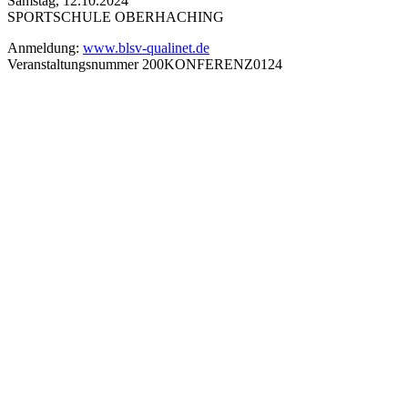
Sams­tag, 12.10.2024
SPORT­SCHULE OBER­HA­CHING
Anmel­dung:
www​.blsv​-quali​net​.de
Ver­an­stal­tungs­num­mer 200KONFERENZ0124