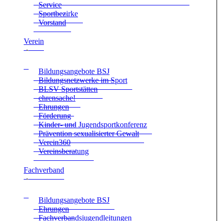
Ser­vice
Sport­be­zirke
Vor­stand
Ver­ein
Bil­dungs­an­ge­bote BSJ
Bil­dungs­netz­werke im Sport
BLSV Sport­stät­ten
ehren­sa­che!
Ehrun­gen
För­de­rung
Kin­der- und Jugend­sport­kon­fe­renz
Prä­ven­tion sexua­li­sier­ter Gewalt
Verein360
Ver­eins­be­ra­tung
Fach­ver­band
Bil­dungs­an­ge­bote BSJ
Ehrun­gen
Fach­ver­bands­ju­gend­lei­tun­gen