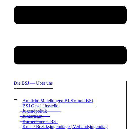
Die BSJ — Über uns
Amt­li­che Mit­tei­lun­gen BLSV und BSJ
BSJ Geschäfts­stelle
Jugend­po­li­tik
Juni­or­team
Kar­riere in der BSJ
Kreis-/ Bezirks­ju­gend­tage | Ver­bands­ju­gend­tag