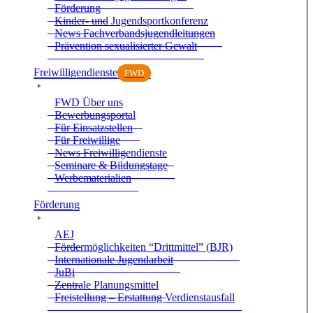
För­de­rung
Kin­der- und Jugend­sport­kon­fe­renz
News Fach­ver­bands­ju­gend­lei­tun­gen
Prä­ven­tion sexua­li­sier­ter Gewalt
Frei­wil­li­gen­dienste
FWD
FWD Über uns
Bewer­bungs­por­tal
Für Ein­satz­stel­len
Für Frei­wil­lige
News Frei­wil­li­gen­dienste
Semi­nare & Bil­dungs­tage
Wer­be­ma­te­ria­lien
För­de­rung
AEJ
För­der­mög­lich­kei­ten “Dritt­mit­tel” (BJR)
Inter­na­tio­nale Jugend­ar­beit
JuBi
Zen­trale Pla­nungs­mit­tel
Frei­stel­lung – Erstat­tung Ver­dienst­aus­fall