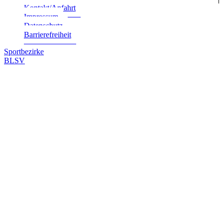
Kontakt/Anfahrt
Impres­sum
Daten­schutz
Bar­rie­re­frei­heit
Sportbezirke
BLSV