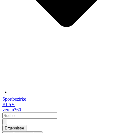
Sportbezirke
BLSV
verein360
Search
...
Ergebnisse