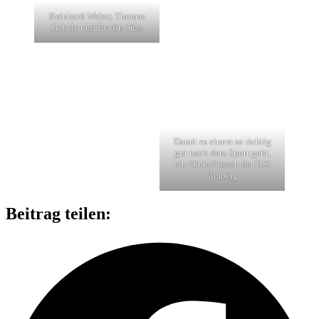
Rein­hard Weber, Tho­mas
Gebele und Eve­lin Süss
Damit es einem so rich­tig
gut nach dem Sport geht,
ein Din­kel­kis­sen der BSJ
Amberg
Beitrag teilen: