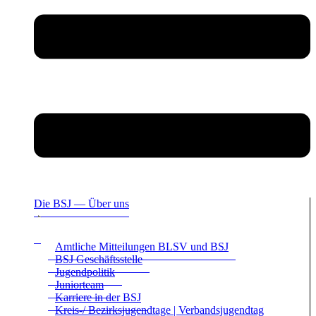
Die BSJ — Über uns
Amt­li­che Mit­tei­lun­gen BLSV und BSJ
BSJ Geschäfts­stelle
Jugend­po­li­tik
Juni­or­team
Kar­riere in der BSJ
Kreis-/ Bezirks­ju­gend­tage | Ver­bands­ju­gend­tag