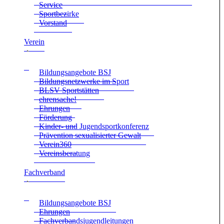
Ser­vice
Sport­be­zirke
Vor­stand
Ver­ein
Bil­dungs­an­ge­bote BSJ
Bil­dungs­netz­werke im Sport
BLSV Sport­stät­ten
ehren­sa­che!
Ehrun­gen
För­de­rung
Kin­der- und Jugend­sport­kon­fe­renz
Prä­ven­tion sexua­li­sier­ter Gewalt
Verein360
Ver­eins­be­ra­tung
Fach­ver­band
Bil­dungs­an­ge­bote BSJ
Ehrun­gen
Fach­ver­bands­ju­gend­lei­tun­gen