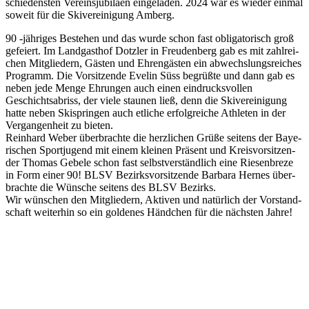
schie­dens­ten Ver­eins­ju­bi­läen ein­ge­la­den. 2024 war es wie­der ein­mal
soweit für die Ski­ver­ei­ni­gung Amberg.
90 ‑jäh­ri­ges Bestehen und das wurde schon fast obli­ga­to­risch groß
gefei­ert. Im Land­gast­hof Dotz­ler in Freu­den­berg gab es mit zahl­rei­
chen Mit­glie­dern, Gäs­ten und Ehren­gäs­ten ein abwechs­lungs­rei­ches
Pro­gramm. Die Vor­sit­zende Eve­lin Süss begrüßte und dann gab es
neben jede Menge Ehrun­gen auch einen ein­drucks­vol­len
Geschichts­ab­riss, der viele stau­nen ließ, denn die Ski­ver­ei­ni­gung
hatte neben Ski­sprin­gen auch etli­che erfolg­rei­che Ath­le­ten in der
Ver­gan­gen­heit zu bie­ten.
Rein­hard Weber über­brachte die herz­li­chen Grüße sei­tens der Baye­
ri­schen Sport­ju­gend mit einem klei­nen Prä­sent und Kreis­vor­sit­zen­
der Tho­mas Gebele schon fast selbst­ver­ständ­lich eine Rie­sen­breze
in Form einer 90! BLSV Bezirks­vor­sit­zende Bar­bara Her­nes über­
brachte die Wün­sche sei­tens des BLSV Bezirks.
Wir wün­schen den Mit­glie­dern, Akti­ven und natür­lich der Vor­stand­
schaft wei­ter­hin so ein gol­de­nes Händ­chen für die nächs­ten Jahre!