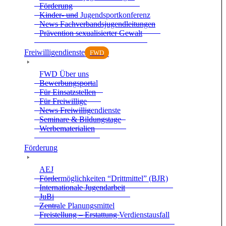
För­de­rung
Kin­der- und Jugend­sport­kon­fe­renz
News Fach­ver­bands­ju­gend­lei­tun­gen
Prä­ven­tion sexua­li­sier­ter Gewalt
Frei­wil­li­gen­dienste
FWD
FWD Über uns
Bewer­bungs­por­tal
Für Ein­satz­stel­len
Für Frei­wil­lige
News Frei­wil­li­gen­dienste
Semi­nare & Bil­dungs­tage
Wer­be­ma­te­ria­lien
För­de­rung
AEJ
För­der­mög­lich­kei­ten “Dritt­mit­tel” (BJR)
Inter­na­tio­nale Jugend­ar­beit
JuBi
Zen­trale Pla­nungs­mit­tel
Frei­stel­lung – Erstat­tung Ver­dienst­aus­fall