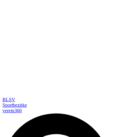
BLSV
Sportbezirke
verein360