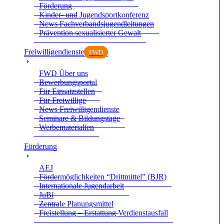
För­de­rung
Kin­der- und Jugend­sport­kon­fe­renz
News Fach­ver­bands­ju­gend­lei­tun­gen
Prä­ven­tion sexua­li­sier­ter Gewalt
Frei­wil­li­gen­dienste
FWD
FWD Über uns
Bewer­bungs­por­tal
Für Ein­satz­stel­len
Für Frei­wil­lige
News Frei­wil­li­gen­dienste
Semi­nare & Bil­dungs­tage
Wer­be­ma­te­ria­lien
För­de­rung
AEJ
För­der­mög­lich­kei­ten “Dritt­mit­tel” (BJR)
Inter­na­tio­nale Jugend­ar­beit
JuBi
Zen­trale Pla­nungs­mit­tel
Frei­stel­lung – Erstat­tung Ver­dienst­aus­fall