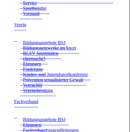
Ser­vice
Sport­be­zirke
Vor­stand
Ver­ein
Bil­dungs­an­ge­bote BSJ
Bil­dungs­netz­werke im Sport
BLSV Sport­stät­ten
ehren­sa­che!
Ehrun­gen
För­de­rung
Kin­der- und Jugend­sport­kon­fe­renz
Prä­ven­tion sexua­li­sier­ter Gewalt
Verein360
Ver­eins­be­ra­tung
Fach­ver­band
Bil­dungs­an­ge­bote BSJ
Ehrun­gen
Fach­ver­bands­ju­gend­lei­tun­gen