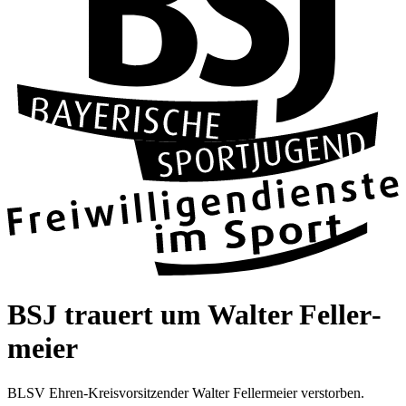
BSJ trau­ert um Wal­ter Fel­ler­
meier
BLSV Ehren-Kreis­vor­sit­zen­der Wal­ter Fel­ler­meier ver­stor­ben.