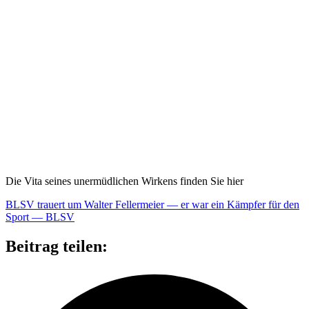
Die Vita sei­nes uner­müd­li­chen Wir­kens fin­den Sie hier
BLSV trau­ert um Wal­ter Fel­ler­meier — er war ein Kämp­fer für den
Sport — BLSV
Beitrag teilen: