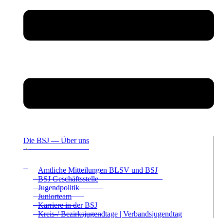
Die BSJ — Über uns
Amt­li­che Mit­tei­lun­gen BLSV und BSJ
BSJ Geschäfts­stelle
Jugend­po­li­tik
Juni­or­team
Kar­riere in der BSJ
Kreis-/ Bezirks­ju­gend­tage | Ver­bands­ju­gend­tag