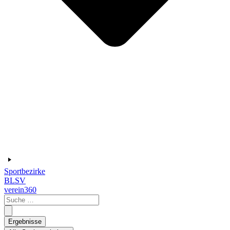
Sportbezirke
BLSV
verein360
Search
...
Ergebnisse