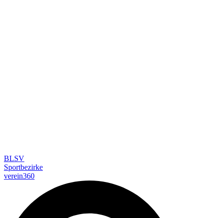
BLSV
Sportbezirke
verein360