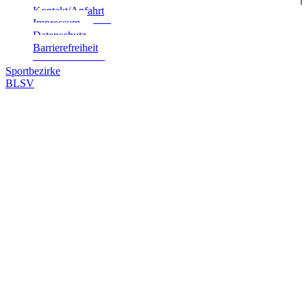
Kontakt/Anfahrt
Impres­sum
Daten­schutz
Bar­rie­re­frei­heit
Sportbezirke
BLSV