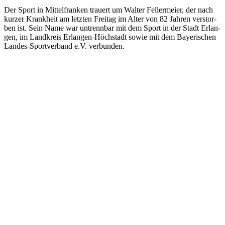
Der Sport in Mit­tel­fran­ken trau­ert um Wal­ter Fel­ler­meier, der nach
kur­zer Krank­heit am letz­ten Frei­tag im Alter von 82 Jah­ren ver­stor­
ben ist. Sein Name war untrenn­bar mit dem Sport in der Stadt Erlan­
gen, im Land­kreis Erlan­gen-Höchstadt sowie mit dem Baye­ri­schen
Lan­des-Sport­ver­band e.V. ver­bun­den.