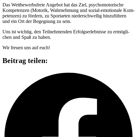
Das Wett­be­werbs­freie Ange­bot hat das Ziel, psy­cho­mo­to­ri­sche
Kom­pe­ten­zen (Moto­rik, Wahr­neh­mung und sozial-emo­tio­nale Kom­
pe­ten­zen) zu för­dern, zu Sport­ar­ten nie­der­schwel­lig hin­zu­füh­ren
und ein Ort der Begeg­nung zu sein.
Uns ist wich­tig, den Teil­neh­men­den Erfolgs­er­leb­nisse zu ermög­li­
chen und Spaß zu haben.
Wir freuen uns auf euch!
Beitrag teilen: