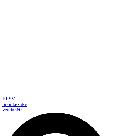
BLSV
Sportbezirke
verein360