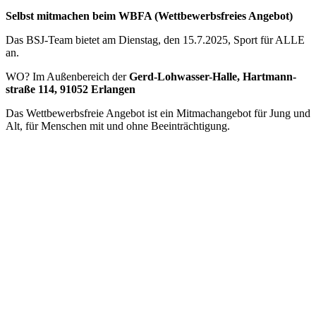
Selbst mit­ma­chen beim WBFA (Wett­be­werbs­freies Ange­bot)
Das BSJ-Team bie­tet am Diens­tag, den 15.7.2025, Sport für ALLE
an.
WO? Im Außen­be­reich der
Gerd-Loh­was­ser-Halle, Hart­mann­
straße 114, 91052 Erlan­gen
Das Wett­be­werbs­freie Ange­bot ist ein Mit­ma­ch­an­ge­bot für Jung und
Alt, für Men­schen mit und ohne Beein­träch­ti­gung.