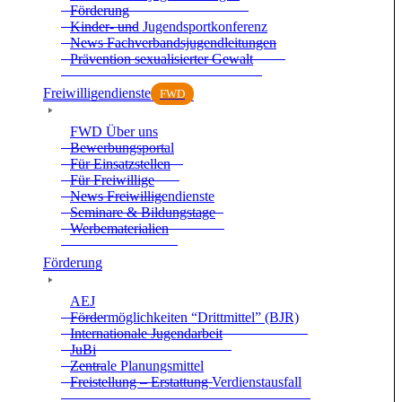
För­de­rung
Kin­der- und Jugend­sport­kon­fe­renz
News Fach­ver­bands­ju­gend­lei­tun­gen
Prä­ven­tion sexua­li­sier­ter Gewalt
Frei­wil­li­gen­dienste
FWD
FWD Über uns
Bewer­bungs­por­tal
Für Ein­satz­stel­len
Für Frei­wil­lige
News Frei­wil­li­gen­dienste
Semi­nare & Bil­dungs­tage
Wer­be­ma­te­ria­lien
För­de­rung
AEJ
För­der­mög­lich­kei­ten “Dritt­mit­tel” (BJR)
Inter­na­tio­nale Jugend­ar­beit
JuBi
Zen­trale Pla­nungs­mit­tel
Frei­stel­lung – Erstat­tung Ver­dienst­aus­fall