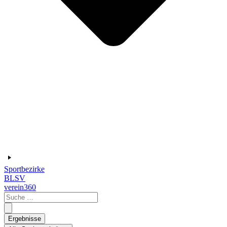
Sportbezirke
BLSV
verein360
Search
...
Ergebnisse