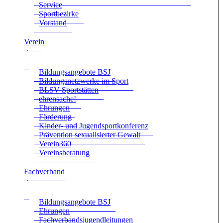
Ser­vice
Sport­be­zirke
Vor­stand
Ver­ein
Bil­dungs­an­ge­bote BSJ
Bil­dungs­netz­werke im Sport
BLSV Sport­stät­ten
ehren­sa­che!
Ehrun­gen
För­de­rung
Kin­der- und Jugend­sport­kon­fe­renz
Prä­ven­tion sexua­li­sier­ter Gewalt
Verein360
Ver­eins­be­ra­tung
Fach­ver­band
Bil­dungs­an­ge­bote BSJ
Ehrun­gen
Fach­ver­bands­ju­gend­lei­tun­gen