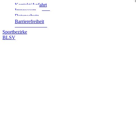
Kontakt/Anfahrt
Impres­sum
Daten­schutz
Bar­rie­re­frei­heit
Sportbezirke
BLSV