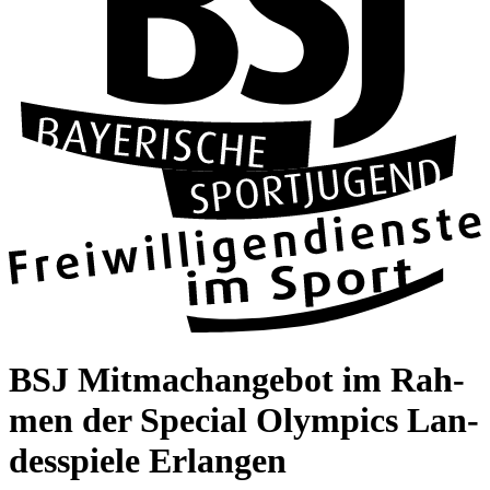
BSJ Mit­ma­ch­an­ge­bot im Rah­
men der Spe­cial Olym­pics Lan­
des­spiele Erlan­gen