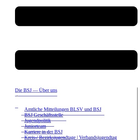
Die BSJ — Über uns
Amt­li­che Mit­tei­lun­gen BLSV und BSJ
BSJ Geschäfts­stelle
Jugend­po­li­tik
Juni­or­team
Kar­riere in der BSJ
Kreis-/ Bezirks­ju­gend­tage | Ver­bands­ju­gend­tag