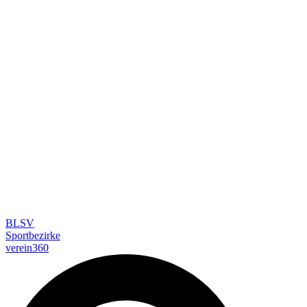
BLSV
Sportbezirke
verein360