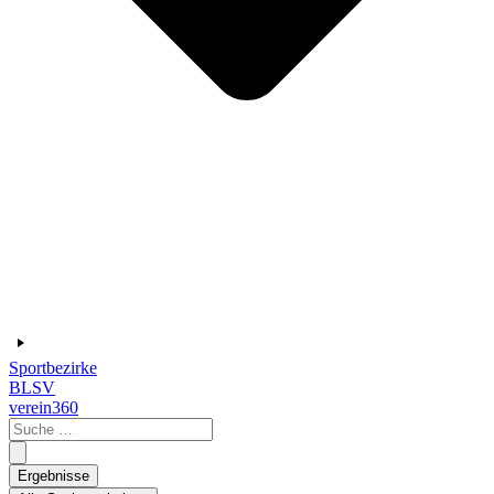
Sportbezirke
BLSV
verein360
Search
...
Ergebnisse