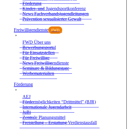
För­de­rung
Kin­der- und Jugend­sport­kon­fe­renz
News Fach­ver­bands­ju­gend­lei­tun­gen
Prä­ven­tion sexua­li­sier­ter Gewalt
Frei­wil­li­gen­dienste
FWD
FWD Über uns
Bewer­bungs­por­tal
Für Ein­satz­stel­len
Für Frei­wil­lige
News Frei­wil­li­gen­dienste
Semi­nare & Bil­dungs­tage
Wer­be­ma­te­ria­lien
För­de­rung
AEJ
För­der­mög­lich­kei­ten “Dritt­mit­tel” (BJR)
Inter­na­tio­nale Jugend­ar­beit
JuBi
Zen­trale Pla­nungs­mit­tel
Frei­stel­lung – Erstat­tung Ver­dienst­aus­fall