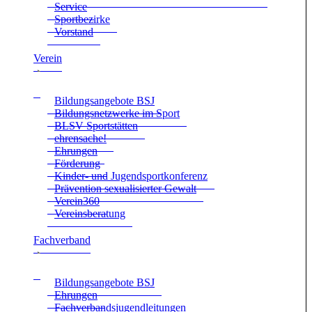
Ser­vice
Sport­be­zirke
Vor­stand
Ver­ein
Bil­dungs­an­ge­bote BSJ
Bil­dungs­netz­werke im Sport
BLSV Sport­stät­ten
ehren­sa­che!
Ehrun­gen
För­de­rung
Kin­der- und Jugend­sport­kon­fe­renz
Prä­ven­tion sexua­li­sier­ter Gewalt
Verein360
Ver­eins­be­ra­tung
Fach­ver­band
Bil­dungs­an­ge­bote BSJ
Ehrun­gen
Fach­ver­bands­ju­gend­lei­tun­gen