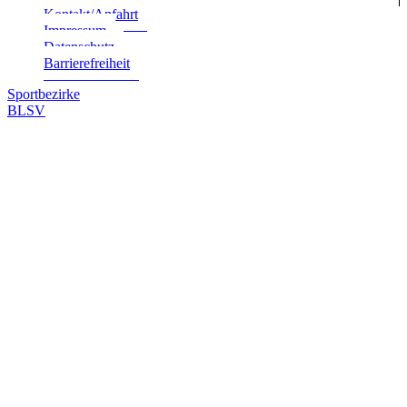
Kontakt/Anfahrt
Impres­sum
Daten­schutz
Bar­rie­re­frei­heit
Sportbezirke
BLSV