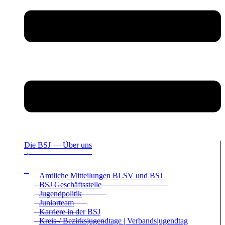
Die BSJ — Über uns
Amt­li­che Mit­tei­lun­gen BLSV und BSJ
BSJ Geschäfts­stelle
Jugend­po­li­tik
Juni­or­team
Kar­riere in der BSJ
Kreis-/ Bezirks­ju­gend­tage | Ver­bands­ju­gend­tag