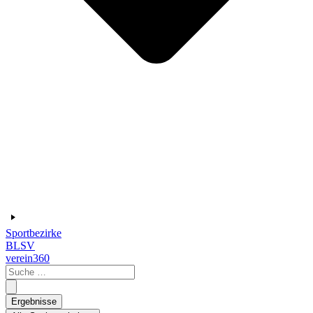
Sportbezirke
BLSV
verein360
Search
...
Ergebnisse