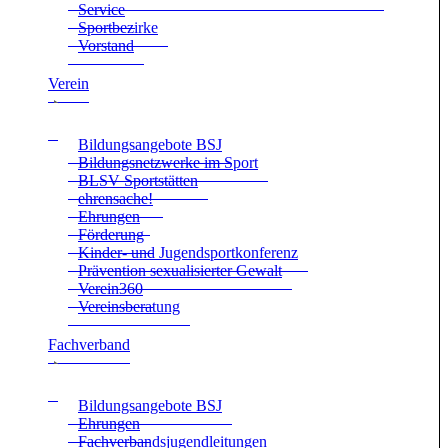
Ser­vice
Sport­be­zirke
Vor­stand
Ver­ein
Bil­dungs­an­ge­bote BSJ
Bil­dungs­netz­werke im Sport
BLSV Sport­stät­ten
ehren­sa­che!
Ehrun­gen
För­de­rung
Kin­der- und Jugend­sport­kon­fe­renz
Prä­ven­tion sexua­li­sier­ter Gewalt
Verein360
Ver­eins­be­ra­tung
Fach­ver­band
Bil­dungs­an­ge­bote BSJ
Ehrun­gen
Fach­ver­bands­ju­gend­lei­tun­gen