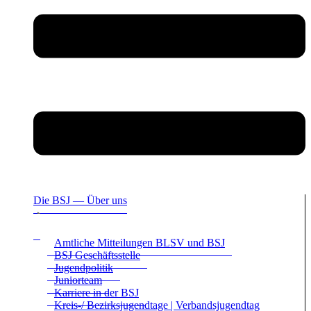
Die BSJ — Über uns
Amt­li­che Mit­tei­lun­gen BLSV und BSJ
BSJ Geschäfts­stelle
Jugend­po­li­tik
Juni­or­team
Kar­riere in der BSJ
Kreis-/ Bezirks­ju­gend­tage | Ver­bands­ju­gend­tag