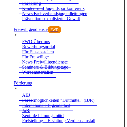
För­de­rung
Kin­der- und Jugend­sport­kon­fe­renz
News Fach­ver­bands­ju­gend­lei­tun­gen
Prä­ven­tion sexua­li­sier­ter Gewalt
Frei­wil­li­gen­dienste
FWD
FWD Über uns
Bewer­bungs­por­tal
Für Ein­satz­stel­len
Für Frei­wil­lige
News Frei­wil­li­gen­dienste
Semi­nare & Bil­dungs­tage
Wer­be­ma­te­ria­lien
För­de­rung
AEJ
För­der­mög­lich­kei­ten “Dritt­mit­tel” (BJR)
Inter­na­tio­nale Jugend­ar­beit
JuBi
Zen­trale Pla­nungs­mit­tel
Frei­stel­lung – Erstat­tung Ver­dienst­aus­fall