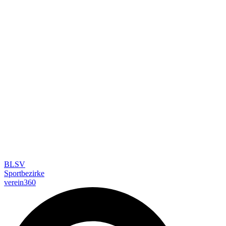
BLSV
Sportbezirke
verein360