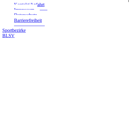
Kontakt/Anfahrt
Impres­sum
Daten­schutz
Bar­rie­re­frei­heit
Sportbezirke
BLSV