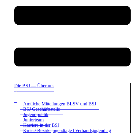
Die BSJ — Über uns
Amt­li­che Mit­tei­lun­gen BLSV und BSJ
BSJ Geschäfts­stelle
Jugend­po­li­tik
Juni­or­team
Kar­riere in der BSJ
Kreis-/ Bezirks­ju­gend­tage | Ver­bands­ju­gend­tag