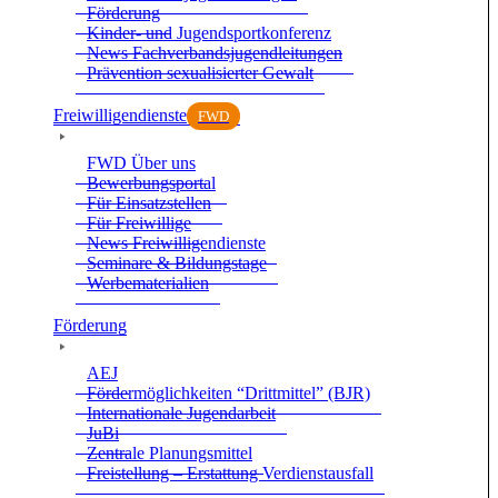
För­de­rung
Kin­der- und Jugend­sport­kon­fe­renz
News Fach­ver­bands­ju­gend­lei­tun­gen
Prä­ven­tion sexua­li­sier­ter Gewalt
Frei­wil­li­gen­dienste
FWD
FWD Über uns
Bewer­bungs­por­tal
Für Ein­satz­stel­len
Für Frei­wil­lige
News Frei­wil­li­gen­dienste
Semi­nare & Bil­dungs­tage
Wer­be­ma­te­ria­lien
För­de­rung
AEJ
För­der­mög­lich­kei­ten “Dritt­mit­tel” (BJR)
Inter­na­tio­nale Jugend­ar­beit
JuBi
Zen­trale Pla­nungs­mit­tel
Frei­stel­lung – Erstat­tung Ver­dienst­aus­fall