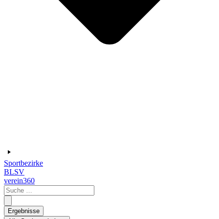
Sportbezirke
BLSV
verein360
Search
...
Ergebnisse