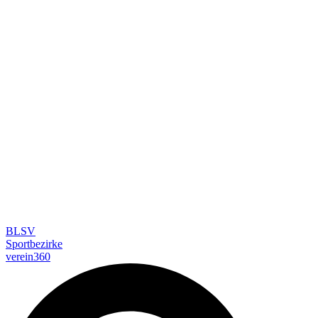
BLSV
Sportbezirke
verein360