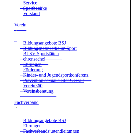
Ser­vice
Sport­be­zirke
Vor­stand
Ver­ein
Bil­dungs­an­ge­bote BSJ
Bil­dungs­netz­werke im Sport
BLSV Sport­stät­ten
ehren­sa­che!
Ehrun­gen
För­de­rung
Kin­der- und Jugend­sport­kon­fe­renz
Prä­ven­tion sexua­li­sier­ter Gewalt
Verein360
Ver­eins­be­ra­tung
Fach­ver­band
Bil­dungs­an­ge­bote BSJ
Ehrun­gen
Fach­ver­bands­ju­gend­lei­tun­gen