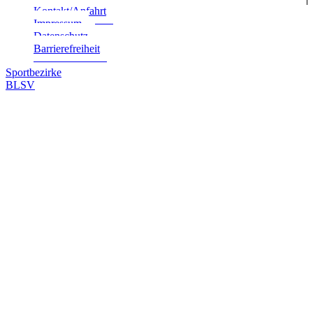
Kontakt/Anfahrt
Impres­sum
Daten­schutz
Bar­rie­re­frei­heit
Sportbezirke
BLSV