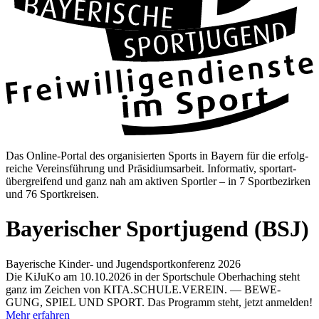
Das Online-Por­tal des orga­ni­sier­ten Sports in Bay­ern für die erfolg­
rei­che Ver­eins­füh­rung und Prä­si­di­ums­ar­beit. Infor­ma­tiv, sport­art­
über­grei­fend und ganz nah am akti­ven Sport­ler – in 7 Sport­be­zir­ken
und 76 Sport­krei­sen.
Baye­ri­scher Sport­ju­gend (BSJ)
Baye­ri­sche Kin­­­der- und Jugend­sport­kon­fe­renz 2026
Die KiJuKo am 10.10.2026 in der Sport­schule Ober­ha­ching steht
ganz im Zei­chen von KITA.SCHULE.VEREIN. — BEWE­
GUNG, SPIEL UND SPORT. Das Pro­gramm steht, jetzt anmel­den!
Mehr erfah­ren