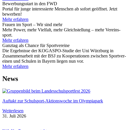
Bewer­bungs­start in den FWD
Por­tal für junge inter­es­sierte Men­schen ab sofort geöff­net. Jetzt
bewer­ben!
Mehr erfah­ren
Frauen im Sport – Wir sind mehr
Mehr Power, mehr Viel­falt, mehr Gleich­stel­lung – mehr Ver­eins­
sport.
Mehr erfah­ren
Ganz­tag als Chance für Sport­ver­eine
Die Ergeb­nisse der KOGASPO-Stu­­die der Uni Würz­burg in
Zusam­men­ar­beit mit der BSJ zu Koope­ra­tio­nen zwi­schen Sport­ver­
ei­nen und Schu­len in Bay­ern lie­gen nun vor.
Mehr erfah­ren
News
Auf­takt zur Schul­s­port-Akti­ons­­wo­che im Olym­pia­park
Wei­ter­le­sen
31. Juli 2026