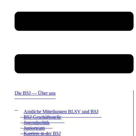
Die BSJ — Über uns
Amt­li­che Mit­tei­lun­gen BLSV und BSJ
BSJ Geschäfts­stelle
Jugend­po­li­tik
Juni­or­team
Kar­riere in der BSJ