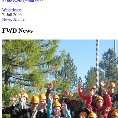
KiJuKo-Pro­­gramm steht
Wei­ter­le­sen
7. Juli 2026
News-Archiv
FWD News