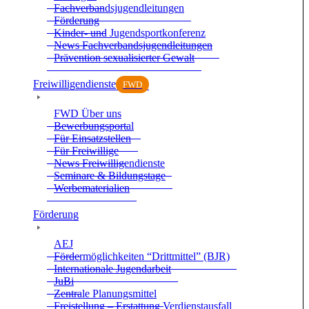
Fach­ver­bands­ju­gend­lei­tun­gen
För­de­rung
Kin­der- und Jugend­sport­kon­fe­renz
News Fach­ver­bands­ju­gend­lei­tun­gen
Prä­ven­tion sexua­li­sier­ter Gewalt
Frei­wil­li­gen­dienste
FWD
FWD Über uns
Bewer­bungs­por­tal
Für Ein­satz­stel­len
Für Frei­wil­lige
News Frei­wil­li­gen­dienste
Semi­nare & Bil­dungs­tage
Wer­be­ma­te­ria­lien
För­de­rung
AEJ
För­der­mög­lich­kei­ten “Dritt­mit­tel” (BJR)
Inter­na­tio­nale Jugend­ar­beit
JuBi
Zen­trale Pla­nungs­mit­tel
Frei­stel­lung – Erstat­tung Ver­dienst­aus­fall