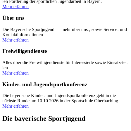
len För­de­rung der sport­li­chen Jugend­ar­beit in Bay­ern.
Mehr erfah­ren
Über uns
Die Baye­ri­sche Sport­ju­gend — mehr über uns‑, sowie Ser­vice- und
Kon­takt­in­for­ma­tio­nen.
Mehr erfah­ren
Freiwilligen­dienste
Alles über die Frei­wil­li­gen­dienste für Inter­es­sierte sowie Ein­satz­stel­
len.
Mehr erfah­ren
Kin­der- und Jugend­sport­kon­fe­renz
Die baye­ri­sche Kin­der- und Jugend­sport­kon­fe­renz geht in die
nächste Runde am 10.10.2026 in der Sport­schule Ober­ha­ching.
Mehr erfah­ren
Die baye­ri­sche Sport­ju­gend