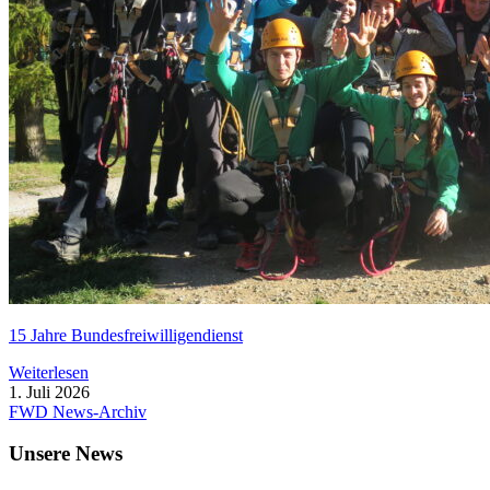
15 Jahre Bun­des­frei­wil­li­gen­dienst
Wei­ter­le­sen
1. Juli 2026
FWD News-Archiv
Unsere News