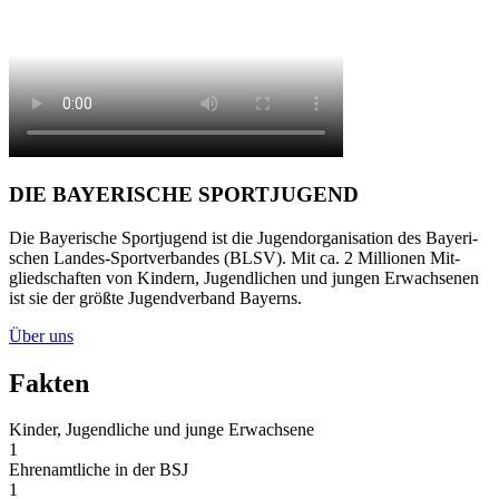
DIE BAYE­RI­SCHE SPORT­JU­GEND
Die Baye­ri­sche Sport­ju­gend ist die Jugend­or­ga­ni­sa­tion des Baye­ri­
schen Lan­des-Sport­ver­ban­des (BLSV). Mit ca. 2 Mil­lio­nen Mit­
glied­schaf­ten von Kin­dern, Jugend­li­chen und jun­gen Erwach­se­nen
ist sie der größte Jugend­ver­band Bay­erns.
Über uns
Fak­ten
Kin­der, Jugend­li­che und junge Erwach­sene
1
Ehren­amt­li­che in der BSJ
1