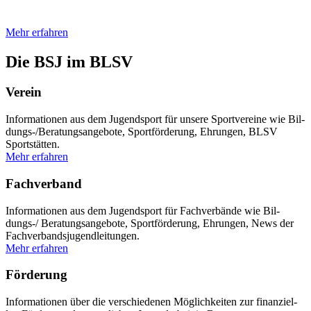
Unsere News
Mehr erfah­ren
Die BSJ im BLSV
Ver­ein
Infor­ma­tio­nen aus dem Jugend­sport für unsere Sport­ver­eine wie Bil­
dungs-/Be­ra­tungs­an­ge­bote, Sport­för­de­rung, Ehrun­gen, BLSV
Sport­stät­ten.
Mehr erfah­ren
Fach­ver­band
Infor­ma­tio­nen aus dem Jugend­sport für Fach­ver­bände wie Bil­
dungs-/ Bera­tungs­an­ge­bote, Sport­för­de­rung, Ehrun­gen, News der
Fach­ver­bands­ju­gend­lei­tun­gen.
Mehr erfah­ren
För­de­rung
Infor­ma­tio­nen über die ver­schie­de­nen Mög­lich­kei­ten zur finan­zi­el­