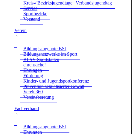
Kreis-/ Bezirks­ju­gend­tage | Ver­bands­ju­gend­tag
Ser­vice
Sport­be­zirke
Vor­stand
Ver­ein
Bil­dungs­an­ge­bote BSJ
Bil­dungs­netz­werke im Sport
BLSV Sport­stät­ten
ehren­sa­che!
Ehrun­gen
För­de­rung
Kin­der- und Jugend­sport­kon­fe­renz
Prä­ven­tion sexua­li­sier­ter Gewalt
Verein360
Ver­eins­be­ra­tung
Fach­ver­band
Bil­dungs­an­ge­bote BSJ
Ehrun­gen