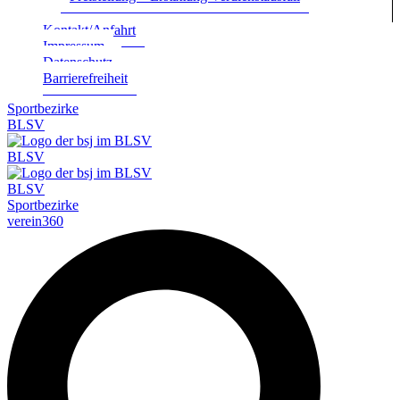
Kontakt/Anfahrt
Impres­sum
Daten­schutz
Bar­rie­re­frei­heit
Sportbezirke
BLSV
BLSV
BLSV
Sportbezirke
verein360