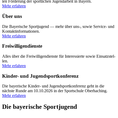
len För­de­rung der sport­li­chen Jugend­ar­beit in Bay­ern.
Mehr erfah­ren
Über uns
Die Baye­ri­sche Sport­ju­gend — mehr über uns‑, sowie Ser­vice- und
Kon­takt­in­for­ma­tio­nen.
Mehr erfah­ren
Freiwilligen­dienste
Alles über die Frei­wil­li­gen­dienste für Inter­es­sierte sowie Ein­satz­stel­
len.
Mehr erfah­ren
Kin­der- und Jugend­sport­kon­fe­renz
Die baye­ri­sche Kin­der- und Jugend­sport­kon­fe­renz geht in die
nächste Runde am 10.10.2026 in der Sport­schule Ober­ha­ching.
Mehr erfah­ren
Die baye­ri­sche Sport­ju­gend