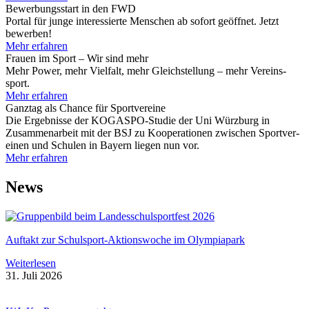
Bewer­bungs­start in den FWD
Por­tal für junge inter­es­sierte Men­schen ab sofort geöff­net. Jetzt
bewer­ben!
Mehr erfah­ren
Frauen im Sport – Wir sind mehr
Mehr Power, mehr Viel­falt, mehr Gleich­stel­lung – mehr Ver­eins­
sport.
Mehr erfah­ren
Ganz­tag als Chance für Sport­ver­eine
Die Ergeb­nisse der KOGASPO-Stu­­die der Uni Würz­burg in
Zusam­men­ar­beit mit der BSJ zu Koope­ra­tio­nen zwi­schen Sport­ver­
ei­nen und Schu­len in Bay­ern lie­gen nun vor.
Mehr erfah­ren
News
Auf­takt zur Schul­s­port-Akti­ons­­wo­che im Olym­pia­park
Wei­ter­le­sen
31. Juli 2026