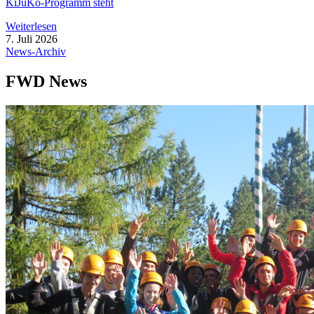
KiJuKo-Pro­­gramm steht
Wei­ter­le­sen
7. Juli 2026
News-Archiv
FWD News