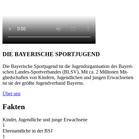
DIE BAYE­RI­SCHE SPORT­JU­GEND
Die Baye­ri­sche Sport­ju­gend ist die Jugend­or­ga­ni­sa­tion des Baye­ri­
schen Lan­des-Sport­ver­ban­des (BLSV). Mit ca. 2 Mil­lio­nen Mit­
glied­schaf­ten von Kin­dern, Jugend­li­chen und jun­gen Erwach­se­nen
ist sie der größte Jugend­ver­band Bay­erns.
Über uns
Fak­ten
Kin­der, Jugend­li­che und junge Erwach­sene
1
Ehren­amt­li­che in der BSJ
1