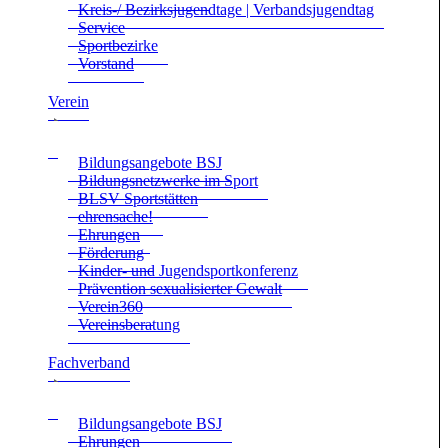
Kreis-/ Bezirks­ju­gend­tage | Ver­bands­ju­gend­tag
Ser­vice
Sport­be­zirke
Vor­stand
Ver­ein
Bil­dungs­an­ge­bote BSJ
Bil­dungs­netz­werke im Sport
BLSV Sport­stät­ten
ehren­sa­che!
Ehrun­gen
För­de­rung
Kin­der- und Jugend­sport­kon­fe­renz
Prä­ven­tion sexua­li­sier­ter Gewalt
Verein360
Ver­eins­be­ra­tung
Fach­ver­band
Bil­dungs­an­ge­bote BSJ
Ehrun­gen