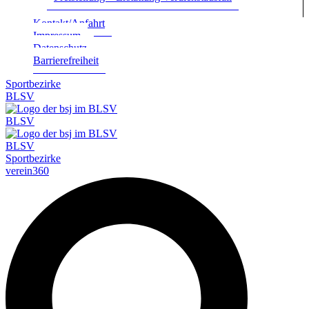
Kontakt/Anfahrt
Impres­sum
Daten­schutz
Bar­rie­re­frei­heit
Sportbezirke
BLSV
BLSV
BLSV
Sportbezirke
verein360