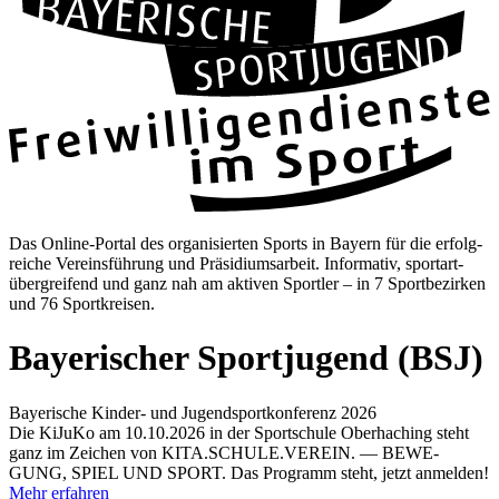
Das Online-Por­tal des orga­ni­sier­ten Sports in Bay­ern für die erfolg­
rei­che Ver­eins­füh­rung und Prä­si­di­ums­ar­beit. Infor­ma­tiv, sport­art­
über­grei­fend und ganz nah am akti­ven Sport­ler – in 7 Sport­be­zir­ken
und 76 Sport­krei­sen.
Baye­ri­scher Sport­ju­gend (BSJ)
Baye­ri­sche Kin­­­der- und Jugend­sport­kon­fe­renz 2026
Die KiJuKo am 10.10.2026 in der Sport­schule Ober­ha­ching steht
ganz im Zei­chen von KITA.SCHULE.VEREIN. — BEWE­
GUNG, SPIEL UND SPORT. Das Pro­gramm steht, jetzt anmel­den!
Mehr erfah­ren