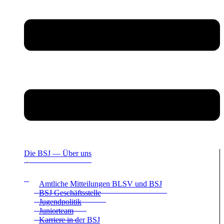
Die BSJ — Über uns
Amt­li­che Mit­tei­lun­gen BLSV und BSJ
BSJ Geschäfts­stelle
Jugend­po­li­tik
Juni­or­team
Kar­riere in der BSJ