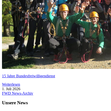
15 Jahre Bun­des­frei­wil­li­gen­dienst
Wei­ter­le­sen
1. Juli 2026
FWD News-Archiv
Unsere News