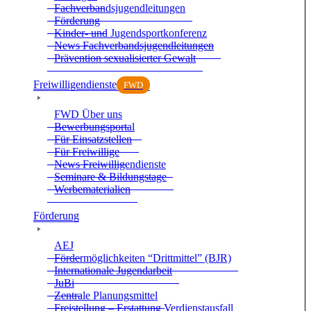
Fach­ver­bands­ju­gend­lei­tun­gen
För­de­rung
Kin­der- und Jugend­sport­kon­fe­renz
News Fach­ver­bands­ju­gend­lei­tun­gen
Prä­ven­tion sexua­li­sier­ter Gewalt
Frei­wil­li­gen­dienste
FWD
FWD Über uns
Bewer­bungs­por­tal
Für Ein­satz­stel­len
Für Frei­wil­lige
News Frei­wil­li­gen­dienste
Semi­nare & Bil­dungs­tage
Wer­be­ma­te­ria­lien
För­de­rung
AEJ
För­der­mög­lich­kei­ten “Dritt­mit­tel” (BJR)
Inter­na­tio­nale Jugend­ar­beit
JuBi
Zen­trale Pla­nungs­mit­tel
Frei­stel­lung – Erstat­tung Ver­dienst­aus­fall