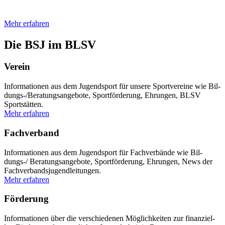
Unsere News
Mehr erfah­ren
Die BSJ im BLSV
Ver­ein
Infor­ma­tio­nen aus dem Jugend­sport für unsere Sport­ver­eine wie Bil­
dungs-/Be­ra­tungs­an­ge­bote, Sport­för­de­rung, Ehrun­gen, BLSV
Sport­stät­ten.
Mehr erfah­ren
Fach­ver­band
Infor­ma­tio­nen aus dem Jugend­sport für Fach­ver­bände wie Bil­
dungs-/ Bera­tungs­an­ge­bote, Sport­för­de­rung, Ehrun­gen, News der
Fach­ver­bands­ju­gend­lei­tun­gen.
Mehr erfah­ren
För­de­rung
Infor­ma­tio­nen über die ver­schie­de­nen Mög­lich­kei­ten zur finan­zi­el­